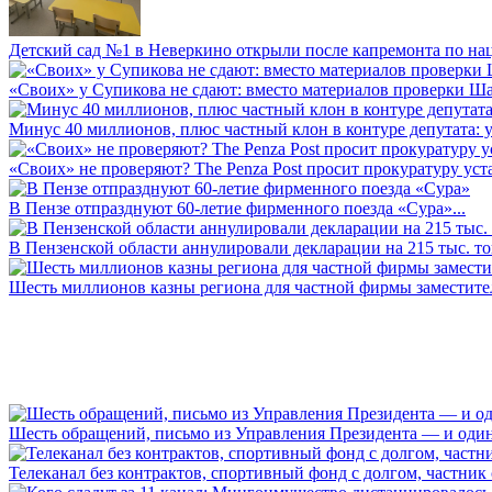
Детский сад №1 в Неверкино открыли после капремонта по нац
«Своих» у Супикова не сдают: вместо материалов проверки Шар
Минус 40 миллионов, плюс частный клон в контуре депутата: у 
«Своих» не проверяют? The Penza Post просит прокуратуру уста
В Пензе отпразднуют 60-летие фирменного поезда «Сура»...
В Пензенской области аннулировали декларации на 215 тыс. тон
Шесть миллионов казны региона для частной фирмы заместител
Шесть обращений, письмо из Управления Президента — и один а
Телеканал без контрактов, спортивный фонд с долгом, частник с 