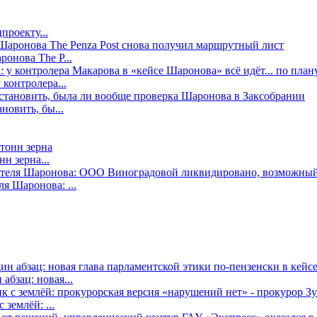
проекту...
онова The P...
контролера...
новить, бы...
н зерна...
я Шаронова: ...
бзац: новая...
землёй: ...