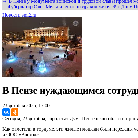
В Пензе у Монумента воинской и трудовой славы прошел мо
⇾
Губернатор Олег Мельниченко поздравил жителей с Днем П
⇾
Новости smi2.ru
В Пензе нуждающимся сотрудн
23 декабря 2025, 17:00
Сегодня, 23 декабря, городская Дума Пензенской области при
Как отметили в гордуме, эти жилые площади были переданы
и ООО «Восход».