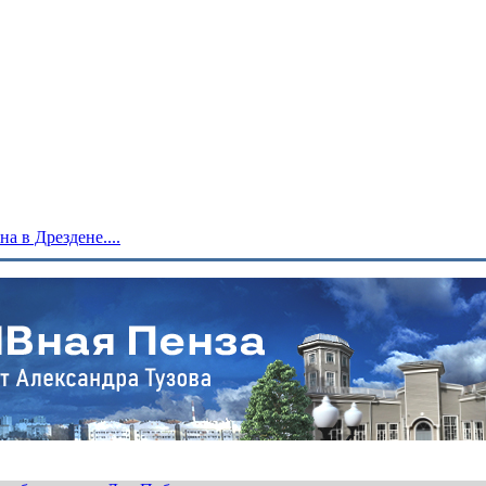
 в Дрездене....