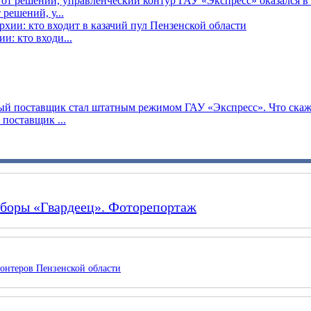
решений, у...
: кто входи...
поставщик ...
сборы «Гвардеец». Фоторепортаж
онтеров Пензенской области