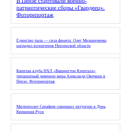
В Пензе стартовали военно-
патриотические сборы «Гвардеец».
Фоторепортаж
Единство тыла — сила фронта: Олег Мельниченко
наградил волонтеров Пензенской области
Капитан клуба НХЛ «Вашингтон Кэпиталз»,
трехкратный чемпион мира Александр Овечкин в
Пензе. Фоторепортаж
Митрополит Серафим совершил литургию в День
Крещения Руси