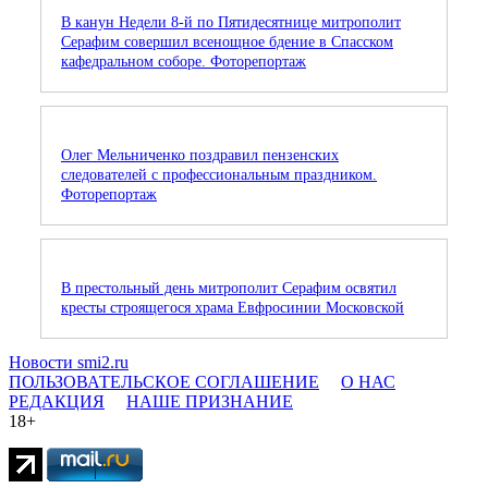
В канун Недели 8-й по Пятидесятнице митрополит
Серафим совершил всенощное бдение в Спасском
кафедральном соборе. Фоторепортаж
Олег Мельниченко поздравил пензенских
следователей с профессиональным праздником.
Фоторепортаж
В престольный день митрополит Серафим освятил
кресты строящегося храма Евфросинии Московской
Новости smi2.ru
ПОЛЬЗОВАТЕЛЬСКОЕ СОГЛАШЕНИЕ
О НАС
РЕДАКЦИЯ
НАШЕ ПРИЗНАНИЕ
18+