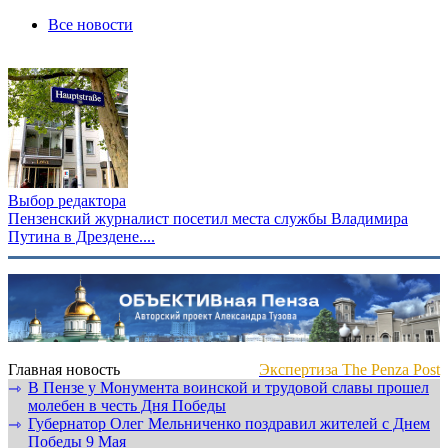
Все новости
Выбор редактора
Пензенский журналист посетил места службы Владимира
Путина в Дрездене....
Главная новость
Экспертиза The Penza Post
В Пензе у Монумента воинской и трудовой славы прошел
⇾
молебен в честь Дня Победы
Губернатор Олег Мельниченко поздравил жителей с Днем
⇾
Победы 9 Мая