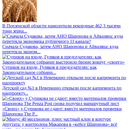
В Пензенской области намолотили рекордные 462,3 тысячи
тонн зерна...
Сначала Судакова, затем АНО Шаронова и Айвазяна: куда
перетекла эконом...
Супиков на входе, Гуляков в председателях: как
Законодательное собрани...
Детский сад №1 в Неверкино открыли после капремонта по
нацпроекту...
«Своих» у Супикова не сдают: вместо материалов проверки
Шаронова The P...