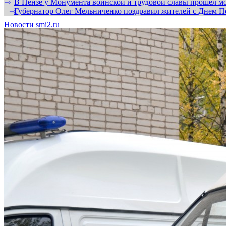
В Пензе у Монумента воинской и трудовой славы прошел мо
⇾
Губернатор Олег Мельниченко поздравил жителей с Днем П
⇾
Новости smi2.ru