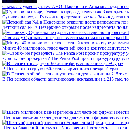
Сначала Судакова, затем АНО Шаронова и Айвазяна: куда перет
Супиков на входе, Гуляков в председателях: как Законодательно
Детский сад №1 в Неверкино открыли после капремонта по нац
«Своих» у Супикова не сдают: вместо материалов проверки Шар
Минус 40 миллионов, плюс частный клон в контуре депутата: у 
«Своих» не проверяют? The Penza Post просит прокуратуру уста
В Пензе отпразднуют 60-летие фирменного поезда «Сура»...
В Пензенской области аннулировали декларации на 215 тыс. тон
Шесть миллионов казны региона для частной фирмы заместител
Шесть обращений, письмо из Управления Президента — и один а