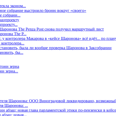
екла эконом...
е собрани...
проекту...
онова The P...
контролера...
новить, бы...
н зерна...
я Шаронова: ...
бзац: новая...