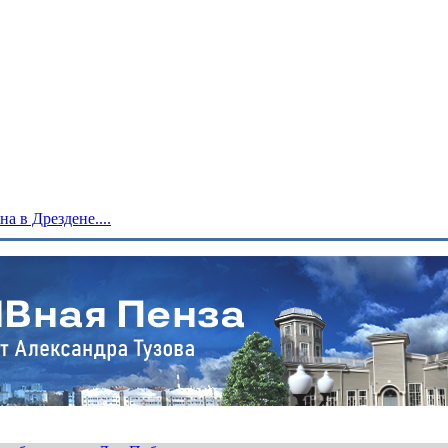
 в Дрездене....