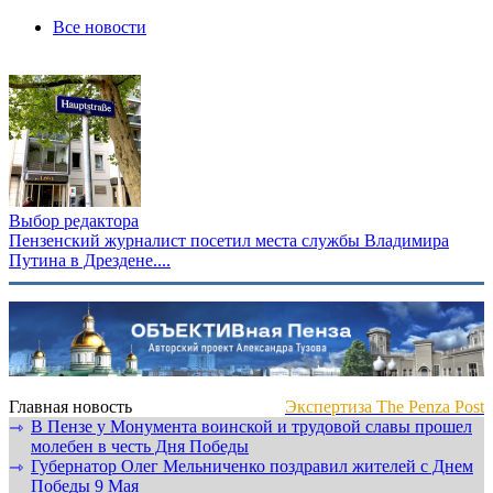
Все новости
Выбор редактора
Пензенский журналист посетил места службы Владимира
Путина в Дрездене....
Главная новость
Экспертиза The Penza Post
В Пензе у Монумента воинской и трудовой славы прошел
⇾
молебен в честь Дня Победы
Губернатор Олег Мельниченко поздравил жителей с Днем
⇾
Победы 9 Мая