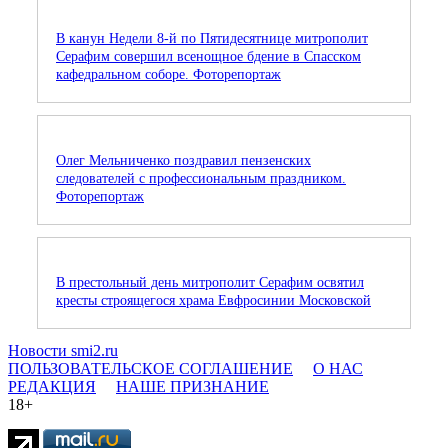
В канун Недели 8-й по Пятидесятнице митрополит
Серафим совершил всенощное бдение в Спасском
кафедральном соборе. Фоторепортаж
Олег Мельниченко поздравил пензенских
следователей с профессиональным праздником.
Фоторепортаж
В престольный день митрополит Серафим освятил
кресты строящегося храма Евфросинии Московской
Новости smi2.ru
ПОЛЬЗОВАТЕЛЬСКОЕ СОГЛАШЕНИЕ
О НАС
РЕДАКЦИЯ
НАШЕ ПРИЗНАНИЕ
18+