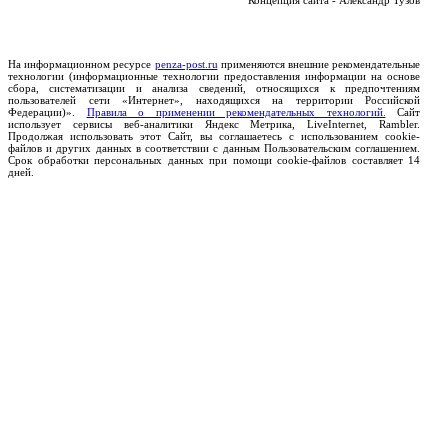
Концепция сайта - Александр Тузов
На информационном ресурсе
penza-post.ru
применяются внешние рекомендательные
технологии (информационные технологии предоставления информации на основе
сбора, систематизации и анализа сведений, относящихся к предпочтениям
пользователей сети «Интернет», находящихся на территории Российской
Федерации)».
Правила о применении рекомендательных технологий.
Сайт
использует сервисы веб-аналитики Яндекс Метрика, LiveInternet, Rambler.
Продолжая использовать этот Сайт, вы соглашаетесь с использованием cookie-
файлов и других данных в соответствии с данным Пользовательским соглашением.
Срок обработки персональных данных при помощи cookie-файлов составляет 14
дней.