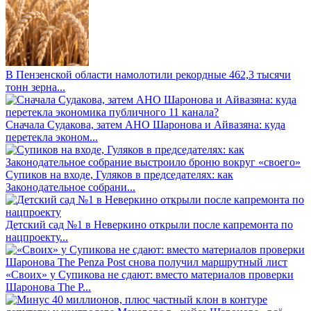
В Пензенской области намолотили рекордные 462,3 тысячи
тонн зерна...
Сначала Судакова, затем АНО Шаронова и Айвазяна: куда
перетекла эконом...
Супиков на входе, Гуляков в председателях: как
Законодательное собрани...
Детский сад №1 в Неверкино открыли после капремонта по
нацпроекту...
«Своих» у Супикова не сдают: вместо материалов проверки
Шаронова The P...