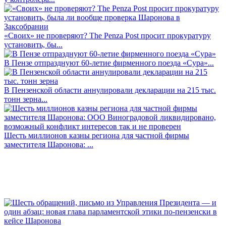
«Своих» не проверяют? The Penza Post просит прокуратуру
установить, бы...
В Пензе отпразднуют 60-летие фирменного поезда «Сура»...
В Пензенской области аннулировали декларации на 215 тыс.
тонн зерна...
Шесть миллионов казны региона для частной фирмы
заместителя Шаронова: ...