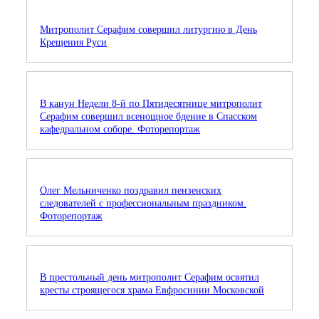
Митрополит Серафим совершил литургию в День
Крещения Руси
В канун Недели 8-й по Пятидесятнице митрополит
Серафим совершил всенощное бдение в Спасском
кафедральном соборе. Фоторепортаж
Олег Мельниченко поздравил пензенских
следователей с профессиональным праздником.
Фоторепортаж
В престольный день митрополит Серафим освятил
кресты строящегося храма Евфросинии Московской