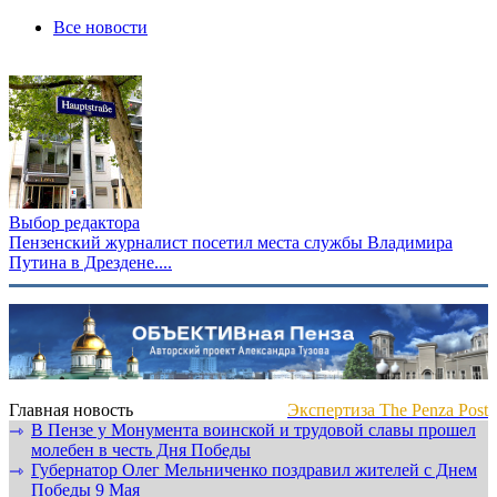
Все новости
Выбор редактора
Пензенский журналист посетил места службы Владимира
Путина в Дрездене....
Главная новость
Экспертиза The Penza Post
В Пензе у Монумента воинской и трудовой славы прошел
⇾
молебен в честь Дня Победы
Губернатор Олег Мельниченко поздравил жителей с Днем
⇾
Победы 9 Мая