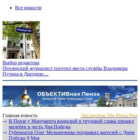
Все новости
Выбор редактора
Пензенский журналист посетил места службы Владимира
Путина в Дрездене....
Главная новость
Экспертиза The Penza Post
В Пензе у Монумента воинской и трудовой славы прошел
⇾
молебен в честь Дня Победы
Губернатор Олег Мельниченко поздравил жителей с Днем
⇾
Победы 9 Мая