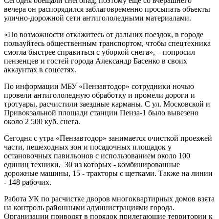
Сегодня обещали снегопад, поэтому ещё со вчерашнего
вечера он распорядился заблаговременно просыпать объекты
улично-дорожной сети антигололедными материалами.
«По возможности откажитесь от дальних поездок, в городе
пользуйтесь общественным транспортом, чтобы спецтехника
смогла быстрее справиться с уборкой снега», – попросил
пензенцев и гостей города Александр Басенко в своих
аккаунтах в соцсетях.
По информации МБУ «Пензавтодор» сотрудники ночью
провели антигололедную обработку и промели дороги и
тротуары, расчистили заездные карманы. С ул. Московской и
Привокзальной площади станции Пенза-1 было вывезено
около 2 500 куб. снега.
Сегодня с утра «Пензавтодор» занимается очисткой проезжей
части, пешеходных зон и посадочных площадок у
остановочных павильонов с использованием около 100
единиц техники, 30 из которых - комбинированные
дорожные машины, 15 - тракторы с щетками. Также на линии
- 148 рабочих.
Работа УК по расчистке дворов многоквартирных домов взята
на контроль районными администрациями города.
Организации приводят в порядок прилегающие территории к