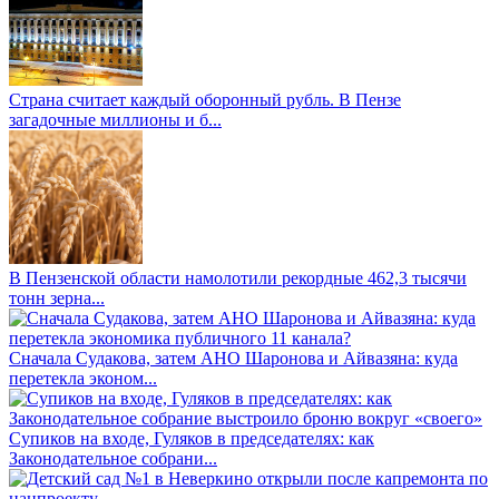
Страна считает каждый оборонный рубль. В Пензе
загадочные миллионы и б...
В Пензенской области намолотили рекордные 462,3 тысячи
тонн зерна...
Сначала Судакова, затем АНО Шаронова и Айвазяна: куда
перетекла эконом...
Супиков на входе, Гуляков в председателях: как
Законодательное собрани...