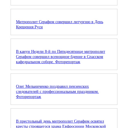
Митрополит Серафим совершил литургию в День
Крещения Руси
В канун Недели 8-й по Пятидесятнице митрополит
Серафим совершил всенощное бдение в Спасском
кафедральном соборе. Фоторепортаж
Олег Мельниченко поздравил пензенских
следователей с профессиональным праздником.
Фоторепортаж
В престольный день митрополит Серафим освятил
кресты строящегося храма Евфросинии Московской