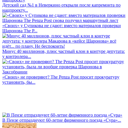
Детский сад №1 в Неверкино открыли после капремонта по
нацпроекту...
«Своих» у Супикова не сдают: вместо материалов проверки
Шаронова The P...
Минус 40 миллионов, плюс частный клон в контуре депутата:
у контролера...
«Своих» не проверяют? The Penza Post просит прокуратуру
установить, бы...
В Пензе отпразднуют 60-летие фирменного поезда «Сура»...