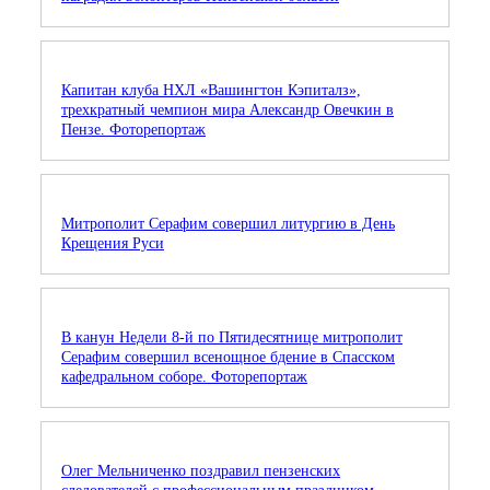
Капитан клуба НХЛ «Вашингтон Кэпиталз»,
трехкратный чемпион мира Александр Овечкин в
Пензе. Фоторепортаж
Митрополит Серафим совершил литургию в День
Крещения Руси
В канун Недели 8-й по Пятидесятнице митрополит
Серафим совершил всенощное бдение в Спасском
кафедральном соборе. Фоторепортаж
Олег Мельниченко поздравил пензенских