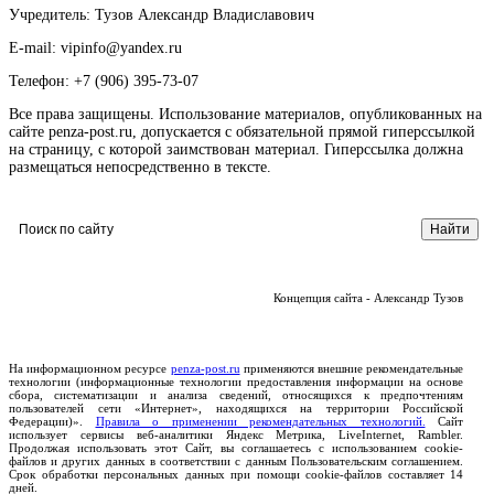
Учредитель: Тузов Александр Владиславович
E-mail: vipinfo@yandex.ru
Телефон: +7 (906) 395-73-07
Все права защищены. Использование материалов, опубликованных на
сайте penza-post.ru, допускается с обязательной прямой гиперссылкой
на страницу, с которой заимствован материал. Гиперссылка должна
размещаться непосредственно в тексте.
Концепция сайта - Александр Тузов
На информационном ресурсе
penza-post.ru
применяются внешние рекомендательные
технологии (информационные технологии предоставления информации на основе
сбора, систематизации и анализа сведений, относящихся к предпочтениям
пользователей сети «Интернет», находящихся на территории Российской
Федерации)».
Правила о применении рекомендательных технологий.
Сайт
использует сервисы веб-аналитики Яндекс Метрика, LiveInternet, Rambler.
Продолжая использовать этот Сайт, вы соглашаетесь с использованием cookie-
файлов и других данных в соответствии с данным Пользовательским соглашением.
Срок обработки персональных данных при помощи cookie-файлов составляет 14
дней.