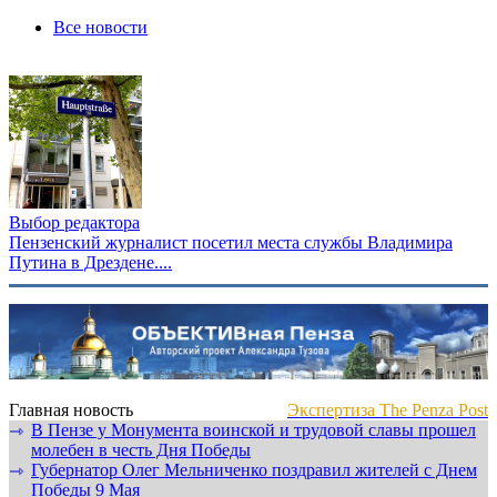
Все новости
Выбор редактора
Пензенский журналист посетил места службы Владимира
Путина в Дрездене....
Главная новость
Экспертиза The Penza Post
В Пензе у Монумента воинской и трудовой славы прошел
⇾
молебен в честь Дня Победы
Губернатор Олег Мельниченко поздравил жителей с Днем
⇾
Победы 9 Мая