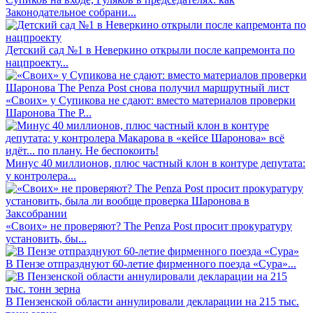
Законодательное собрани...
Детский сад №1 в Неверкино открыли после капремонта по
нацпроекту...
«Своих» у Супикова не сдают: вместо материалов проверки
Шаронова The P...
Минус 40 миллионов, плюс частный клон в контуре депутата:
у контролера...
«Своих» не проверяют? The Penza Post просит прокуратуру
установить, бы...
В Пензе отпразднуют 60-летие фирменного поезда «Сура»...
В Пензенской области аннулировали декларации на 215 тыс.