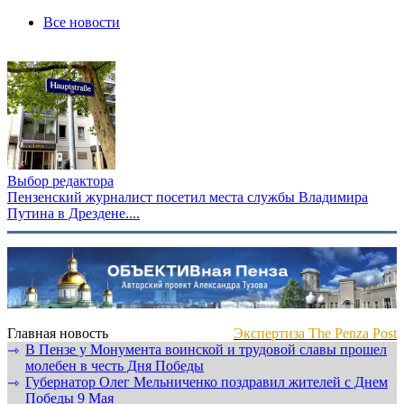
Все новости
Выбор редактора
Пензенский журналист посетил места службы Владимира
Путина в Дрездене....
Главная новость
Экспертиза The Penza Post
В Пензе у Монумента воинской и трудовой славы прошел
⇾
молебен в честь Дня Победы
Губернатор Олег Мельниченко поздравил жителей с Днем
⇾
Победы 9 Мая