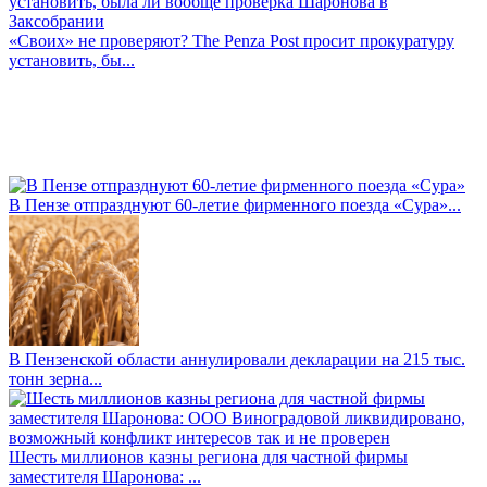
«Своих» не проверяют? The Penza Post просит прокуратуру
установить, бы...
В Пензе отпразднуют 60-летие фирменного поезда «Сура»...
В Пензенской области аннулировали декларации на 215 тыс.
тонн зерна...
Шесть миллионов казны региона для частной фирмы
заместителя Шаронова: ...