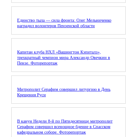
Единство тыла — сила фронта: Олег Мельниченко
наградил волонтеров Пензенской области
Капитан клуба НХЛ «Вашингтон Кэпиталз»,
трехкратный чемпион мира Александр Овечкин в
Пензе. Фоторепортаж
Митрополит Серафим совершил литургию в День
Крещения Руси
В канун Недели 8-й по Пятидесятнице митрополит
Серафим совершил всенощное бдение в Спасском
кафедральном соборе. Фоторепортаж