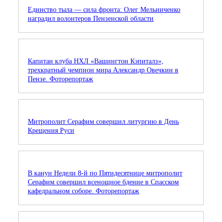
Единство тыла — сила фронта: Олег Мельниченко
наградил волонтеров Пензенской области
Капитан клуба НХЛ «Вашингтон Кэпиталз»,
трехкратный чемпион мира Александр Овечкин в
Пензе. Фоторепортаж
Митрополит Серафим совершил литургию в День
Крещения Руси
В канун Недели 8-й по Пятидесятнице митрополит
Серафим совершил всенощное бдение в Спасском
кафедральном соборе. Фоторепортаж