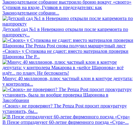
Супиков на входе, Гуляков в председателях: как
Законодательное собрани...
Детский сад №1 в Неверкино открыли после капремонта по
нацпроекту...
«Своих» у Супикова не сдают: вместо материалов проверки
Шаронова The P...
Минус 40 миллионов, плюс частный клон в контуре депутата:
у контролера...
«Своих» не проверяют? The Penza Post просит прокуратуру
установить, бы...
В Пензе отпразднуют 60-летие фирменного поезда «Сура»...