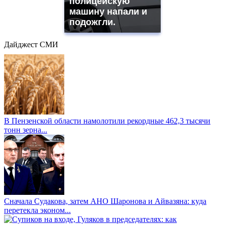
полицейскую
машину напали и
подожгли.
Дайджест СМИ
В Пензенской области намолотили рекордные 462,3 тысячи
тонн зерна...
Сначала Судакова, затем АНО Шаронова и Айвазяна: куда
перетекла эконом...