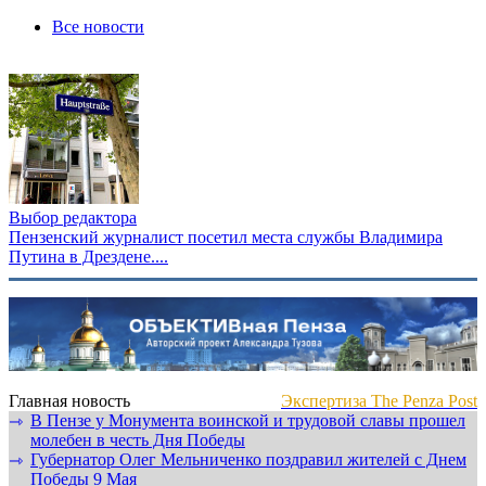
Все новости
Выбор редактора
Пензенский журналист посетил места службы Владимира
Путина в Дрездене....
Главная новость
Экспертиза The Penza Post
В Пензе у Монумента воинской и трудовой славы прошел
⇾
молебен в честь Дня Победы
Губернатор Олег Мельниченко поздравил жителей с Днем
⇾
Победы 9 Мая