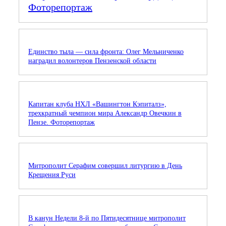
Фоторепортаж
Единство тыла — сила фронта: Олег Мельниченко
наградил волонтеров Пензенской области
Капитан клуба НХЛ «Вашингтон Кэпиталз»,
трехкратный чемпион мира Александр Овечкин в
Пензе. Фоторепортаж
Митрополит Серафим совершил литургию в День
Крещения Руси
В канун Недели 8-й по Пятидесятнице митрополит