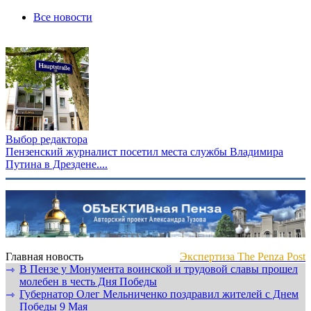
Все новости
Выбор редактора
Пензенский журналист посетил места службы Владимира
Путина в Дрездене....
Главная новость
Экспертиза The Penza Post
В Пензе у Монумента воинской и трудовой славы прошел
⇾
молебен в честь Дня Победы
Губернатор Олег Мельниченко поздравил жителей с Днем
⇾
Победы 9 Мая