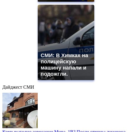
СМИ: В Химках на
полицейскую
машину напали и
подожгли.
Дайджест СМИ
Кому выгодно зависание Мира, 1В? После отмены аукциона