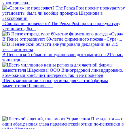
у контролера...
«Своих» не проверяют? The Penza Post просит прокуратуру
установить, бы...
В Пензе отпразднуют 60-летие фирменного поезда «Сура»...
В Пензенской области аннулировали декларации на 215 тыс.
тонн зерна...
Шесть миллионов казны региона для частной фирмы
заместителя Шаронова: ...