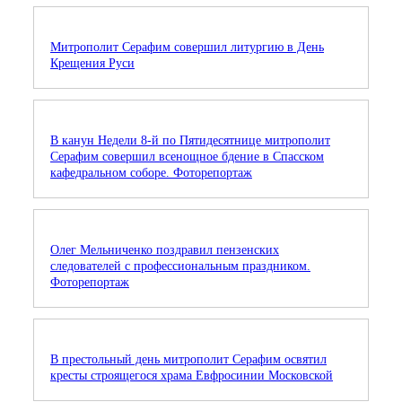
Митрополит Серафим совершил литургию в День
Крещения Руси
В канун Недели 8-й по Пятидесятнице митрополит
Серафим совершил всенощное бдение в Спасском
кафедральном соборе. Фоторепортаж
Олег Мельниченко поздравил пензенских
следователей с профессиональным праздником.
Фоторепортаж
В престольный день митрополит Серафим освятил
кресты строящегося храма Евфросинии Московской