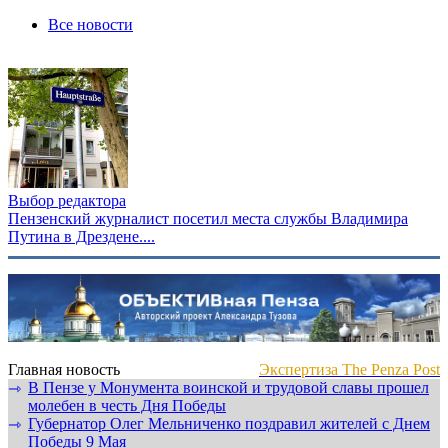
Все новости
Выбор редактора
Пензенский журналист посетил места службы Владимира
Путина в Дрездене....
Главная новость
Экспертиза The Penza Post
В Пензе у Монумента воинской и трудовой славы прошел
⇾
молебен в честь Дня Победы
Губернатор Олег Мельниченко поздравил жителей с Днем
⇾
Победы 9 Мая