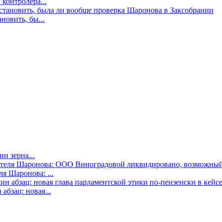
контролера...
новить, бы...
н зерна...
я Шаронова: ...
бзац: новая...