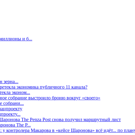
миллионы и б...
 зерна...
екла эконом...
е собрани...
проекту...
онова The P...