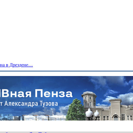
 в Дрездене....