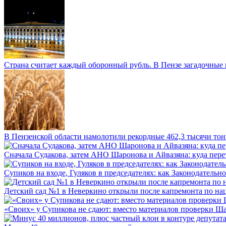
Страна считает каждый оборонный рубль. В Пензе загадочные 
В Пензенской области намолотили рекордные 462,3 тысячи тонн
Сначала Судакова, затем АНО Шаронова и Айвазяна: куда перет
Супиков на входе, Гуляков в председателях: как Законодательно
Детский сад №1 в Неверкино открыли после капремонта по нац
«Своих» у Супикова не сдают: вместо материалов проверки Шар