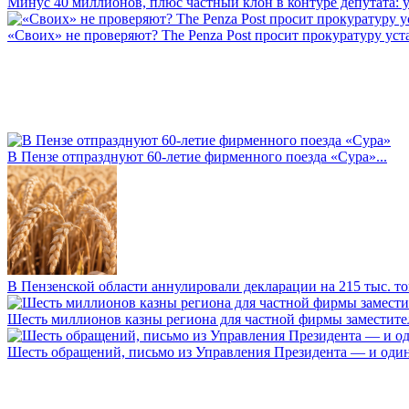
Минус 40 миллионов, плюс частный клон в контуре депутата: у 
«Своих» не проверяют? The Penza Post просит прокуратуру уста
В Пензе отпразднуют 60-летие фирменного поезда «Сура»...
В Пензенской области аннулировали декларации на 215 тыс. тон
Шесть миллионов казны региона для частной фирмы заместител
Шесть обращений, письмо из Управления Президента — и один а