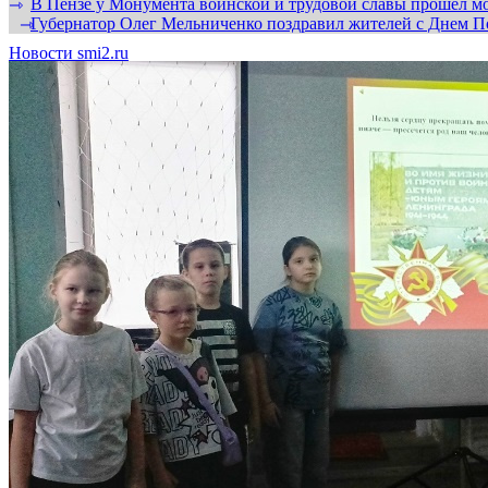
В Пензе у Монумента воинской и трудовой славы прошел мо
⇾
Губернатор Олег Мельниченко поздравил жителей с Днем П
⇾
Новости smi2.ru