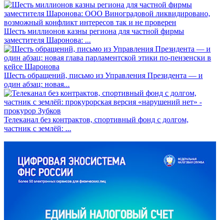
Шесть миллионов казны региона для частной фирмы
заместителя Шаронова: ...
Шесть обращений, письмо из Управления Президента — и
один абзац: новая...
Телеканал без контрактов, спортивный фонд с долгом,
частник с землёй: ...