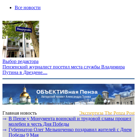
Все новости
Выбор редактора
Пензенский журналист посетил места службы Владимира
Путина в Дрездене....
Главная новость
Экспертиза The Penza Post
В Пензе у Монумента воинской и трудовой славы прошел
⇾
молебен в честь Дня Победы
Губернатор Олег Мельниченко поздравил жителей с Днем
⇾
Победы 9 Мая