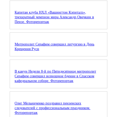
Капитан клуба НХЛ «Вашингтон Кэпиталз»,
трехкратный чемпион мира Александр Овечкин в
Пензе. Фоторепортаж
Митрополит Серафим совершил литургию в День
Крещения Руси
В канун Недели 8-й по Пятидесятнице митрополит
Серафим совершил всенощное бдение в Спасском
кафедральном соборе. Фоторепортаж
Олег Мельниченко поздравил пензенских
следователей с профессиональным праздником.
Фоторепортаж