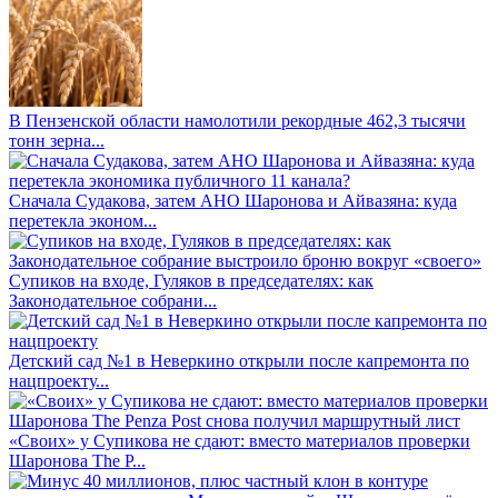
В Пензенской области намолотили рекордные 462,3 тысячи
тонн зерна...
Сначала Судакова, затем АНО Шаронова и Айвазяна: куда
перетекла эконом...
Супиков на входе, Гуляков в председателях: как
Законодательное собрани...
Детский сад №1 в Неверкино открыли после капремонта по
нацпроекту...
«Своих» у Супикова не сдают: вместо материалов проверки
Шаронова The P...