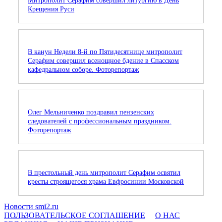
Митрополит Серафим совершил литургию в День
Крещения Руси
В канун Недели 8-й по Пятидесятнице митрополит
Серафим совершил всенощное бдение в Спасском
кафедральном соборе. Фоторепортаж
Олег Мельниченко поздравил пензенских
следователей с профессиональным праздником.
Фоторепортаж
В престольный день митрополит Серафим освятил
кресты строящегося храма Евфросинии Московской
Новости smi2.ru
ПОЛЬЗОВАТЕЛЬСКОЕ СОГЛАШЕНИЕ
О НАС