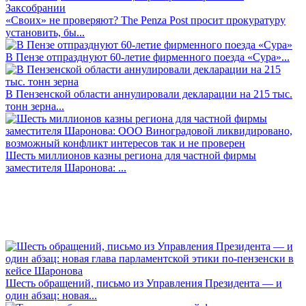
«Своих» не проверяют? The Penza Post просит прокуратуру
установить, бы...
В Пензе отпразднуют 60-летие фирменного поезда «Сура»...
В Пензенской области аннулировали декларации на 215 тыс.
тонн зерна...
Шесть миллионов казны региона для частной фирмы
заместителя Шаронова: ...
Шесть обращений, письмо из Управления Президента — и
один абзац: новая...