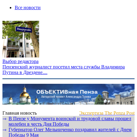
Все новости
Выбор редактора
Пензенский журналист посетил места службы Владимира
Путина в Дрездене....
Главная новость
Экспертиза The Penza Post
В Пензе у Монумента воинской и трудовой славы прошел
⇾
молебен в честь Дня Победы
Губернатор Олег Мельниченко поздравил жителей с Днем
⇾
Победы 9 Мая