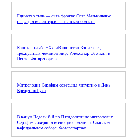
Единство тыла — сила фронта: Олег Мельниченко
наградил волонтеров Пензенской области
Капитан клуба НХЛ «Вашингтон Кэпиталз»,
трехкратный чемпион мира Александр Овечкин в
Пензе. Фоторепортаж
Митрополит Серафим совершил литургию в День
Крещения Руси
В канун Недели 8-й по Пятидесятнице митрополит
Серафим совершил всенощное бдение в Спасском
кафедральном соборе. Фоторепортаж