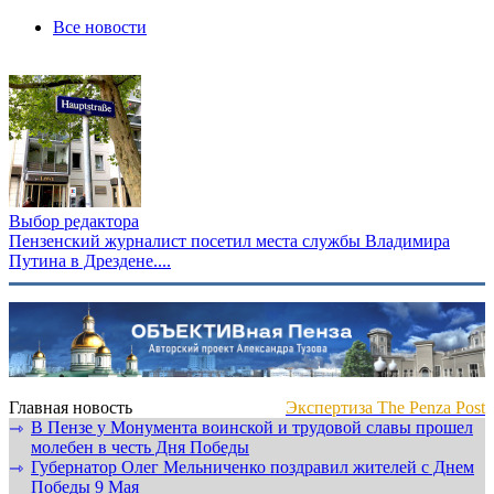
Все новости
Выбор редактора
Пензенский журналист посетил места службы Владимира
Путина в Дрездене....
Главная новость
Экспертиза The Penza Post
В Пензе у Монумента воинской и трудовой славы прошел
⇾
молебен в честь Дня Победы
Губернатор Олег Мельниченко поздравил жителей с Днем
⇾
Победы 9 Мая