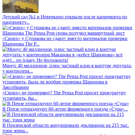
Детский сад №1 в Неверкино открыли после капремонта по
нацпроекту...
«Своих» у Супикова не сдают: вместо материалов проверки
Шаронова The P...
Минус 40 миллионов, плюс частный клон в контуре депутата:
у контролера...
«Своих» не проверяют? The Penza Post просит прокуратуру
установить, бы...
В Пензе отпразднуют 60-летие фирменного поезда «Сура»...
В Пензенской области аннулировали декларации на 215 тыс.
тонн зерна...