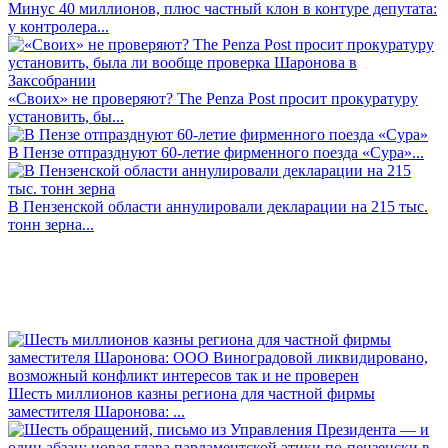
Минус 40 миллионов, плюс частный клон в контуре депутата:
у контролера...
«Своих» не проверяют? The Penza Post просит прокуратуру
установить, бы...
В Пензе отпразднуют 60-летие фирменного поезда «Сура»...
В Пензенской области аннулировали декларации на 215 тыс.
тонн зерна...
Шесть миллионов казны региона для частной фирмы
заместителя Шаронова: ...