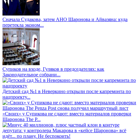
Сначала Судакова, затем АНО Шаронова и Айвазяна: куда
перетекла эконом...
Супиков на входе, Гуляков в председателях: как
Законодательное собрани...
Детский сад №1 в Неверкино открыли после капремонта по
нацпроекту...
«Своих» у Супикова не сдают: вместо материалов проверки
Шаронова The P...