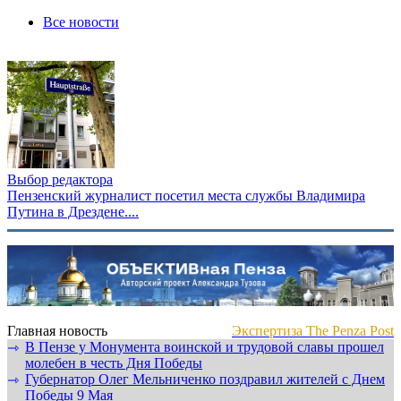
Все новости
Выбор редактора
Пензенский журналист посетил места службы Владимира
Путина в Дрездене....
Главная новость
Экспертиза The Penza Post
В Пензе у Монумента воинской и трудовой славы прошел
⇾
молебен в честь Дня Победы
Губернатор Олег Мельниченко поздравил жителей с Днем
⇾
Победы 9 Мая