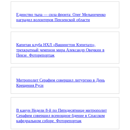
Единство тыла — сила фронта: Олег Мельниченко
наградил волонтеров Пензенской области
Капитан клуба НХЛ «Вашингтон Кэпиталз»,
трехкратный чемпион мира Александр Овечкин в
Пензе. Фоторепортаж
Митрополит Серафим совершил литургию в День
Крещения Руси
В канун Недели 8-й по Пятидесятнице митрополит
Серафим совершил всенощное бдение в Спасском
кафедральном соборе. Фоторепортаж