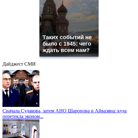
Таких событий не
было с 1945: чего
ждать всем нам?
Дайджест СМИ
Сначала Судакова, затем АНО Шаронова и Айвазяна: куда
перетекла эконом...