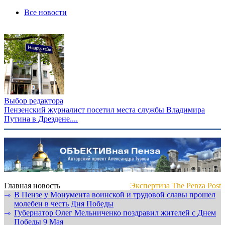
Все новости
Выбор редактора
Пензенский журналист посетил места службы Владимира
Путина в Дрездене....
Главная новость
Экспертиза The Penza Post
В Пензе у Монумента воинской и трудовой славы прошел
⇾
молебен в честь Дня Победы
Губернатор Олег Мельниченко поздравил жителей с Днем
⇾
Победы 9 Мая