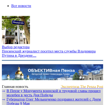
Все новости
Выбор редактора
Пензенский журналист посетил места службы Владимира
Путина в Дрездене....
Главная новость
Экспертиза The Penza Post
В Пензе у Монумента воинской и трудовой славы прошел
⇾
молебен в честь Дня Победы
Губернатор Олег Мельниченко поздравил жителей с Днем
⇾
Победы 9 Мая