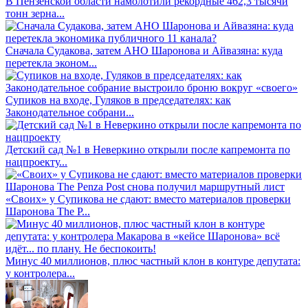
В Пензенской области намолотили рекордные 462,3 тысячи
тонн зерна...
Сначала Судакова, затем АНО Шаронова и Айвазяна: куда
перетекла эконом...
Супиков на входе, Гуляков в председателях: как
Законодательное собрани...
Детский сад №1 в Неверкино открыли после капремонта по
нацпроекту...
«Своих» у Супикова не сдают: вместо материалов проверки
Шаронова The P...
Минус 40 миллионов, плюс частный клон в контуре депутата:
у контролера...