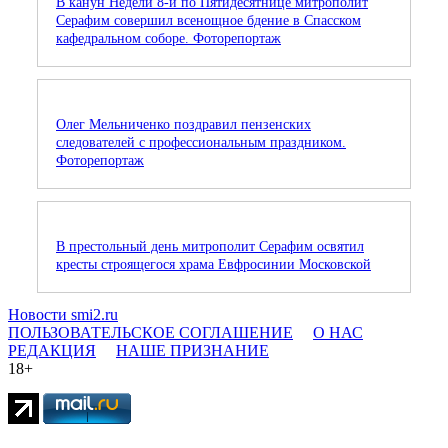
В канун Недели 8-й по Пятидесятнице митрополит
Серафим совершил всенощное бдение в Спасском
кафедральном соборе. Фоторепортаж
Олег Мельниченко поздравил пензенских
следователей с профессиональным праздником.
Фоторепортаж
В престольный день митрополит Серафим освятил
кресты строящегося храма Евфросинии Московской
Новости smi2.ru
ПОЛЬЗОВАТЕЛЬСКОЕ СОГЛАШЕНИЕ
О НАС
РЕДАКЦИЯ
НАШЕ ПРИЗНАНИЕ
18+