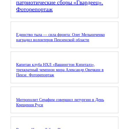
патриотические сборы «Гвардеец».
Фоторепортаж
Единство тыла — сила фронта: Олег Мельниченко
наградил волонтеров Пензенской области
Капитан клуба НХЛ «Вашингтон Кэпиталз»,
трехкратный чемпион мира Александр Овечкин в
Пензе. Фоторепортаж
Митрополит Серафим совершил литургию в День
Крещения Руси