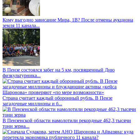
Кому выгодно зависание Мира, 1В? После отмены аукциона
земля 11 канала...
В Пензе состоялся забег на 5 км, посвященный Дню
физкультурника...
Страна считает каждый оборонный рубль. В Пензе
загадочные миллионы и б...
В Пензенской области намолотили рекордные 462,3 тысячи
тонн зерна...