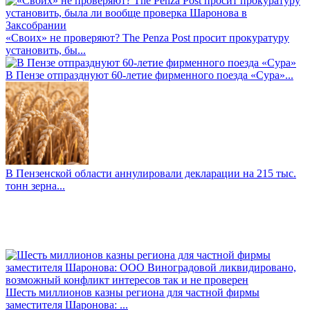
«Своих» не проверяют? The Penza Post просит прокуратуру
установить, бы...
В Пензе отпразднуют 60-летие фирменного поезда «Сура»...
В Пензенской области аннулировали декларации на 215 тыс.
тонн зерна...
Шесть миллионов казны региона для частной фирмы
заместителя Шаронова: ...