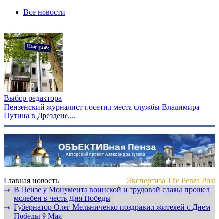
Все новости
Выбор редактора
Пензенский журналист посетил места службы Владимира
Путина в Дрездене....
Главная новость
Экспертиза The Penza Post
В Пензе у Монумента воинской и трудовой славы прошел
⇾
молебен в честь Дня Победы
Губернатор Олег Мельниченко поздравил жителей с Днем
⇾
Победы 9 Мая