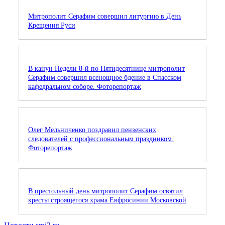
Митрополит Серафим совершил литургию в День
Крещения Руси
В канун Недели 8-й по Пятидесятнице митрополит
Серафим совершил всенощное бдение в Спасском
кафедральном соборе. Фоторепортаж
Олег Мельниченко поздравил пензенских
следователей с профессиональным праздником.
Фоторепортаж
В престольный день митрополит Серафим освятил
кресты строящегося храма Евфросинии Московской