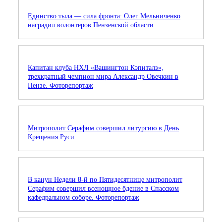
Единство тыла — сила фронта: Олег Мельниченко
наградил волонтеров Пензенской области
Капитан клуба НХЛ «Вашингтон Кэпиталз»,
трехкратный чемпион мира Александр Овечкин в
Пензе. Фоторепортаж
Митрополит Серафим совершил литургию в День
Крещения Руси
В канун Недели 8-й по Пятидесятнице митрополит
Серафим совершил всенощное бдение в Спасском
кафедральном соборе. Фоторепортаж