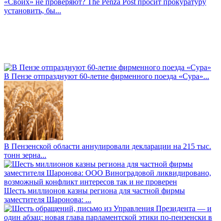
«Своих» не проверяют? The Penza Post просит прокуратуру
установить, бы...
В Пензе отпразднуют 60-летие фирменного поезда «Сура»...
В Пензенской области аннулировали декларации на 215 тыс.
тонн зерна...
Шесть миллионов казны региона для частной фирмы
заместителя Шаронова: ...