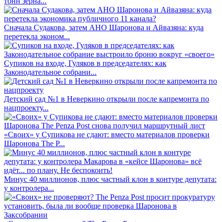
тонн зерна...
Сначала Судакова, затем АНО Шаронова и Айвазяна: куда
перетекла эконом...
Супиков на входе, Гуляков в председателях: как
Законодательное собрани...
Детский сад №1 в Неверкино открыли после капремонта по
нацпроекту...
«Своих» у Супикова не сдают: вместо материалов проверки
Шаронова The P...
Минус 40 миллионов, плюс частный клон в контуре депутата:
у контролера...