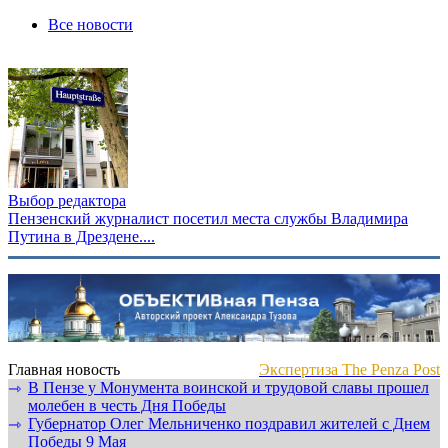
Все новости
Выбор редактора
Пензенский журналист посетил места службы Владимира
Путина в Дрездене....
Главная новость
Экспертиза The Penza Post
В Пензе у Монумента воинской и трудовой славы прошел
⇾
молебен в честь Дня Победы
Губернатор Олег Мельниченко поздравил жителей с Днем
⇾
Победы 9 Мая