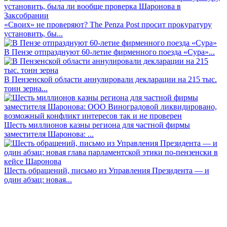
«Своих» не проверяют? The Penza Post просит прокуратуру
установить, бы...
В Пензе отпразднуют 60-летие фирменного поезда «Сура»...
В Пензенской области аннулировали декларации на 215 тыс.
тонн зерна...
Шесть миллионов казны региона для частной фирмы
заместителя Шаронова: ...
Шесть обращений, письмо из Управления Президента — и
один абзац: новая...