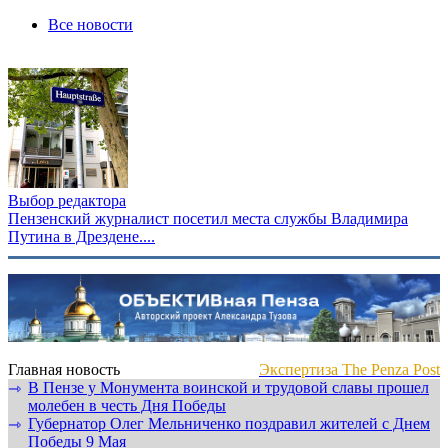
Все новости
Выбор редактора
Пензенский журналист посетил места службы Владимира
Путина в Дрездене....
Главная новость
Экспертиза The Penza Post
В Пензе у Монумента воинской и трудовой славы прошел
⇾
молебен в честь Дня Победы
Губернатор Олег Мельниченко поздравил жителей с Днем
⇾
Победы 9 Мая