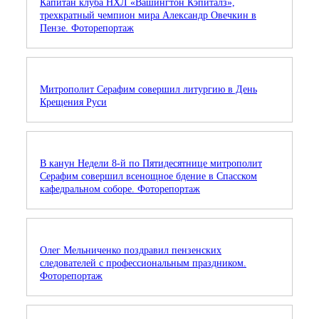
Капитан клуба НХЛ «Вашингтон Кэпиталз»,
трехкратный чемпион мира Александр Овечкин в
Пензе. Фоторепортаж
Митрополит Серафим совершил литургию в День
Крещения Руси
В канун Недели 8-й по Пятидесятнице митрополит
Серафим совершил всенощное бдение в Спасском
кафедральном соборе. Фоторепортаж
Олег Мельниченко поздравил пензенских
следователей с профессиональным праздником.
Фоторепортаж