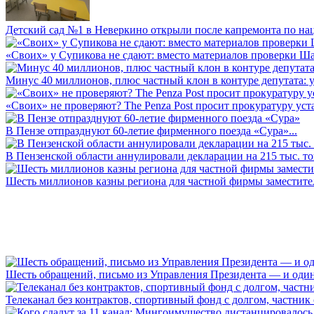
Детский сад №1 в Неверкино открыли после капремонта по нац
«Своих» у Супикова не сдают: вместо материалов проверки Шар
Минус 40 миллионов, плюс частный клон в контуре депутата: у 
«Своих» не проверяют? The Penza Post просит прокуратуру уста
В Пензе отпразднуют 60-летие фирменного поезда «Сура»...
В Пензенской области аннулировали декларации на 215 тыс. тон
Шесть миллионов казны региона для частной фирмы заместител
Шесть обращений, письмо из Управления Президента — и один а
Телеканал без контрактов, спортивный фонд с долгом, частник с 