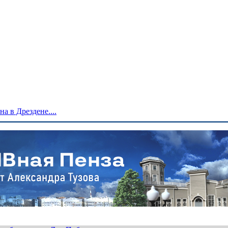
 в Дрездене....