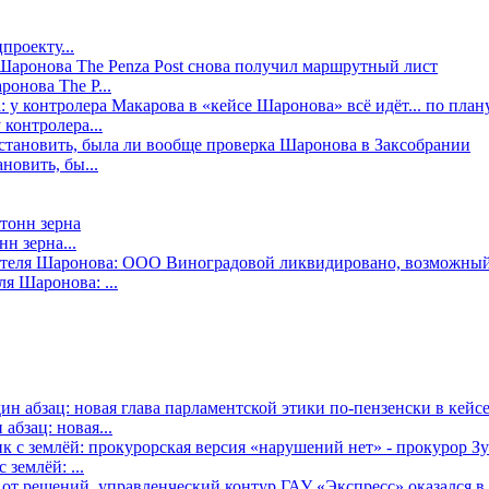
проекту...
онова The P...
контролера...
новить, бы...
н зерна...
я Шаронова: ...
бзац: новая...
землёй: ...