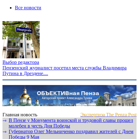
Все новости
Выбор редактора
Пензенский журналист посетил места службы Владимира
Путина в Дрездене....
Главная новость
Экспертиза The Penza Post
В Пензе у Монумента воинской и трудовой славы прошел
⇾
молебен в честь Дня Победы
Губернатор Олег Мельниченко поздравил жителей с Днем
⇾
Победы 9 Мая