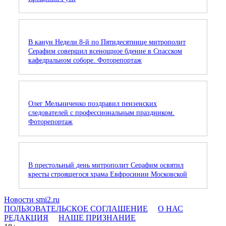
В канун Недели 8-й по Пятидесятнице митрополит
Серафим совершил всенощное бдение в Спасском
кафедральном соборе. Фоторепортаж
Олег Мельниченко поздравил пензенских
следователей с профессиональным праздником.
Фоторепортаж
В престольный день митрополит Серафим освятил
кресты строящегося храма Евфросинии Московской
Новости smi2.ru
ПОЛЬЗОВАТЕЛЬСКОЕ СОГЛАШЕНИЕ
О НАС
РЕДАКЦИЯ
НАШЕ ПРИЗНАНИЕ