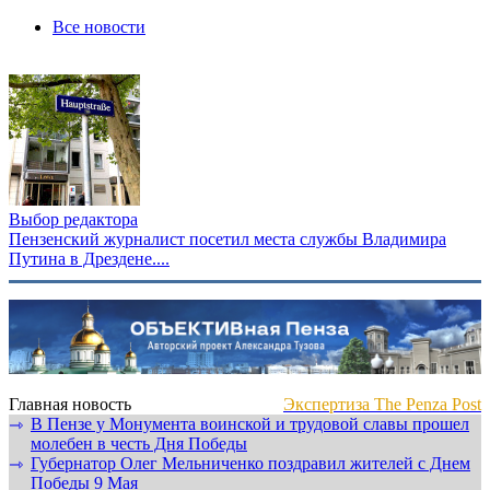
Все новости
Выбор редактора
Пензенский журналист посетил места службы Владимира
Путина в Дрездене....
Главная новость
Экспертиза The Penza Post
В Пензе у Монумента воинской и трудовой славы прошел
⇾
молебен в честь Дня Победы
Губернатор Олег Мельниченко поздравил жителей с Днем
⇾
Победы 9 Мая