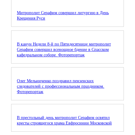
Митрополит Серафим совершил литургию в День
Крещения Руси
В канун Недели 8-й по Пятидесятнице митрополит
Серафим совершил всенощное бдение в Спасском
кафедральном соборе. Фоторепортаж
Олег Мельниченко поздравил пензенских
следователей с профессиональным праздником.
Фоторепортаж
В престольный день митрополит Серафим освятил
кресты строящегося храма Евфросинии Московской