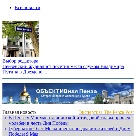
Все новости
Выбор редактора
Пензенский журналист посетил места службы Владимира
Путина в Дрездене....
Главная новость
Экспертиза The Penza Post
В Пензе у Монумента воинской и трудовой славы прошел
⇾
молебен в честь Дня Победы
Губернатор Олег Мельниченко поздравил жителей с Днем
⇾
Победы 9 Мая