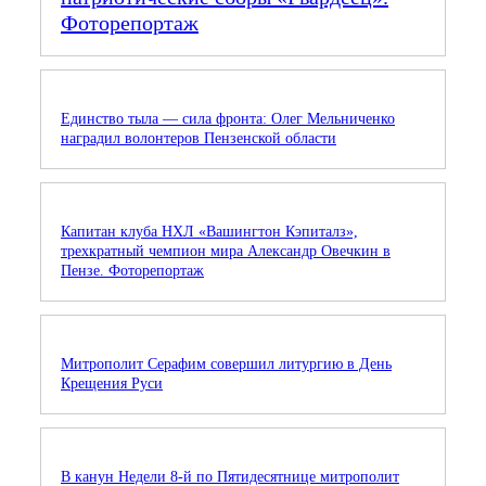
Фоторепортаж
Единство тыла — сила фронта: Олег Мельниченко
наградил волонтеров Пензенской области
Капитан клуба НХЛ «Вашингтон Кэпиталз»,
трехкратный чемпион мира Александр Овечкин в
Пензе. Фоторепортаж
Митрополит Серафим совершил литургию в День
Крещения Руси
В канун Недели 8-й по Пятидесятнице митрополит