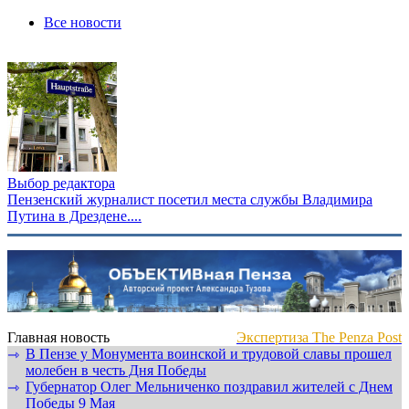
Все новости
Выбор редактора
Пензенский журналист посетил места службы Владимира
Путина в Дрездене....
Главная новость
Экспертиза The Penza Post
В Пензе у Монумента воинской и трудовой славы прошел
⇾
молебен в честь Дня Победы
Губернатор Олег Мельниченко поздравил жителей с Днем
⇾
Победы 9 Мая