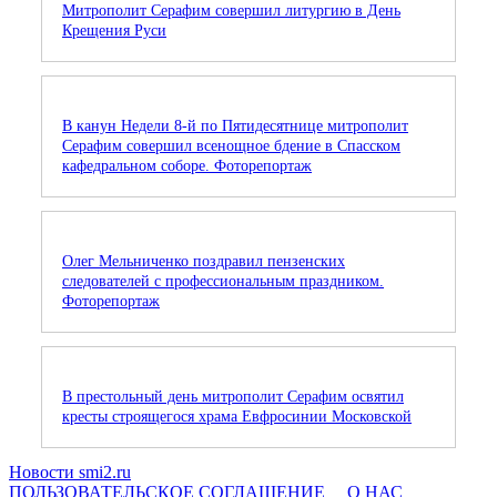
Митрополит Серафим совершил литургию в День
Крещения Руси
В канун Недели 8-й по Пятидесятнице митрополит
Серафим совершил всенощное бдение в Спасском
кафедральном соборе. Фоторепортаж
Олег Мельниченко поздравил пензенских
следователей с профессиональным праздником.
Фоторепортаж
В престольный день митрополит Серафим освятил
кресты строящегося храма Евфросинии Московской
Новости smi2.ru
ПОЛЬЗОВАТЕЛЬСКОЕ СОГЛАШЕНИЕ
О НАС