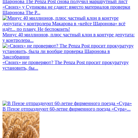
«Своих» у Супикова не сдают: вместо материалов проверки
Шаронова The P...
Минус 40 миллионов, плюс частный клон в контуре депутата:
у контролера...
«Своих» не проверяют? The Penza Post просит прокуратуру
установить, бы...
В Пензе отпразднуют 60-летие фирменного поезда «Сура»...