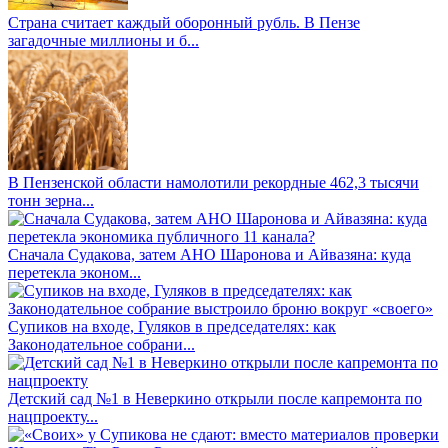
Страна считает каждый оборонный рубль. В Пензе
загадочные миллионы и б...
В Пензенской области намолотили рекордные 462,3 тысячи
тонн зерна...
Сначала Судакова, затем АНО Шаронова и Айвазяна: куда
перетекла эконом...
Супиков на входе, Гуляков в председателях: как
Законодательное собрани...
Детский сад №1 в Неверкино открыли после капремонта по
нацпроекту...