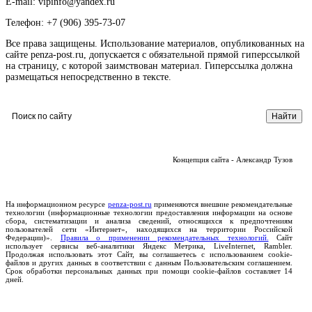
E-mail: vipinfo@yandex.ru
Телефон: +7 (906) 395-73-07
Все права защищены. Использование материалов, опубликованных на
сайте penza-post.ru, допускается с обязательной прямой гиперссылкой
на страницу, с которой заимствован материал. Гиперссылка должна
размещаться непосредственно в тексте.
Концепция сайта - Александр Тузов
На информационном ресурсе
penza-post.ru
применяются внешние рекомендательные
технологии (информационные технологии предоставления информации на основе
сбора, систематизации и анализа сведений, относящихся к предпочтениям
пользователей сети «Интернет», находящихся на территории Российской
Федерации)».
Правила о применении рекомендательных технологий.
Сайт
использует сервисы веб-аналитики Яндекс Метрика, LiveInternet, Rambler.
Продолжая использовать этот Сайт, вы соглашаетесь с использованием cookie-
файлов и других данных в соответствии с данным Пользовательским соглашением.
Срок обработки персональных данных при помощи cookie-файлов составляет 14
дней.