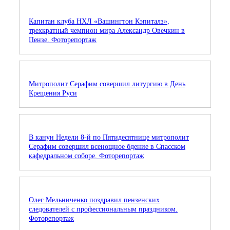
Капитан клуба НХЛ «Вашингтон Кэпиталз»,
трехкратный чемпион мира Александр Овечкин в
Пензе. Фоторепортаж
Митрополит Серафим совершил литургию в День
Крещения Руси
В канун Недели 8-й по Пятидесятнице митрополит
Серафим совершил всенощное бдение в Спасском
кафедральном соборе. Фоторепортаж
Олег Мельниченко поздравил пензенских
следователей с профессиональным праздником.
Фоторепортаж