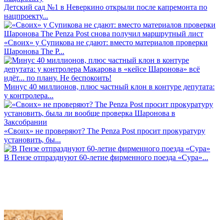
Детский сад №1 в Неверкино открыли после капремонта по
нацпроекту...
«Своих» у Супикова не сдают: вместо материалов проверки
Шаронова The P...
Минус 40 миллионов, плюс частный клон в контуре депутата:
у контролера...
«Своих» не проверяют? The Penza Post просит прокуратуру
установить, бы...
В Пензе отпразднуют 60-летие фирменного поезда «Сура»...