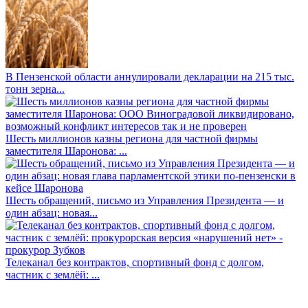
В Пензенской области аннулировали декларации на 215 тыс.
тонн зерна...
Шесть миллионов казны региона для частной фирмы
заместителя Шаронова: ...
Шесть обращений, письмо из Управления Президента — и
один абзац: новая...
Телеканал без контрактов, спортивный фонд с долгом,
частник с землёй: ...