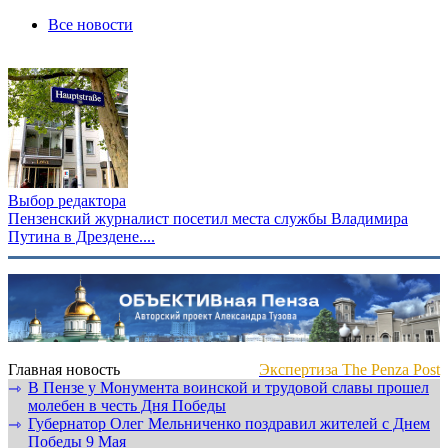
Все новости
Выбор редактора
Пензенский журналист посетил места службы Владимира
Путина в Дрездене....
Главная новость
Экспертиза The Penza Post
В Пензе у Монумента воинской и трудовой славы прошел
⇾
молебен в честь Дня Победы
Губернатор Олег Мельниченко поздравил жителей с Днем
⇾
Победы 9 Мая