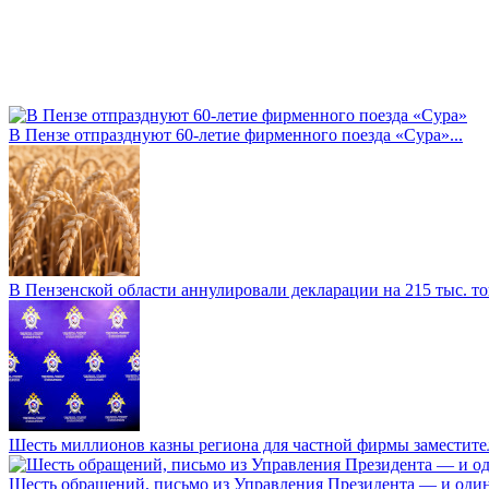
В Пензе отпразднуют 60-летие фирменного поезда «Сура»...
В Пензенской области аннулировали декларации на 215 тыс. тон
Шесть миллионов казны региона для частной фирмы заместител
Шесть обращений, письмо из Управления Президента — и один а