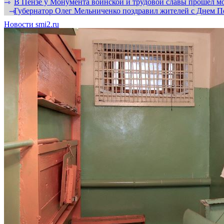
В Пензе у Монумента воинской и трудовой славы прошел мо
⇾
Губернатор Олег Мельниченко поздравил жителей с Днем П
⇾
Новости smi2.ru