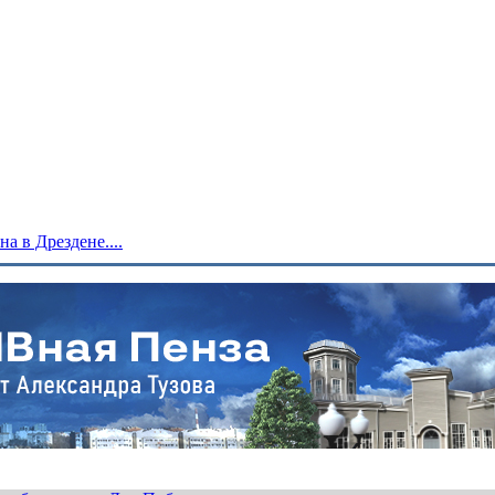
 в Дрездене....