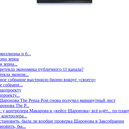
миллионы и б...
 зерна...
екла эконом...
е собрани...
проекту...
онова The P...
контролера...
новить, бы...