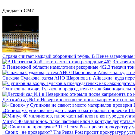
Дайджест СМИ
Страна считает каждый оборонный рубль. В Пензе загадочные 
В Пензенской области намолотили рекордные 462,3 тысячи тонн
Сначала Судакова, затем АНО Шаронова и Айвазяна: куда перет
Супиков на входе, Гуляков в председателях: как Законодательно
Детский сад №1 в Неверкино открыли после капремонта по нац
«Своих» у Супикова не сдают: вместо материалов проверки Шар
Минус 40 миллионов, плюс частный клон в контуре депутата: у 
«Своих» не проверяют? The Penza Post просит прокуратуру уста