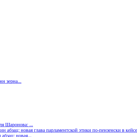
н зерна...
я Шаронова: ...
бзац: новая...