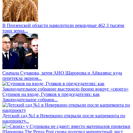
В Пензенской области намолотили рекордные 462,3 тысячи
тонн зерна...
Сначала Судакова, затем АНО Шаронова и Айвазяна: куда
перетекла эконом...
Супиков на входе, Гуляков в председателях: как
Законодательное собрани...
Детский сад №1 в Неверкино открыли после капремонта по
нацпроекту...