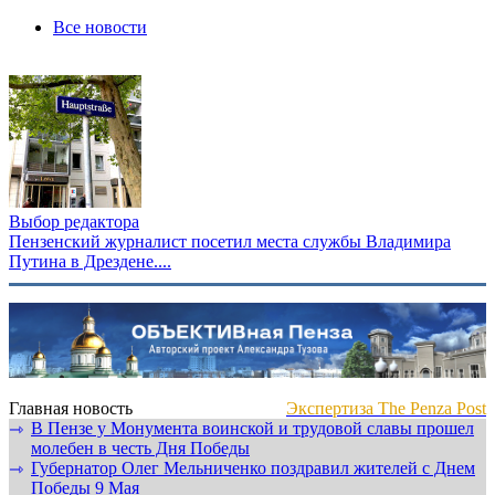
Все новости
Выбор редактора
Пензенский журналист посетил места службы Владимира
Путина в Дрездене....
Главная новость
Экспертиза The Penza Post
В Пензе у Монумента воинской и трудовой славы прошел
⇾
молебен в честь Дня Победы
Губернатор Олег Мельниченко поздравил жителей с Днем
⇾
Победы 9 Мая