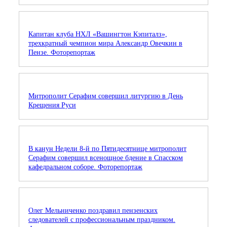
Капитан клуба НХЛ «Вашингтон Кэпиталз»,
трехкратный чемпион мира Александр Овечкин в
Пензе. Фоторепортаж
Митрополит Серафим совершил литургию в День
Крещения Руси
В канун Недели 8-й по Пятидесятнице митрополит
Серафим совершил всенощное бдение в Спасском
кафедральном соборе. Фоторепортаж
Олег Мельниченко поздравил пензенских
следователей с профессиональным праздником.