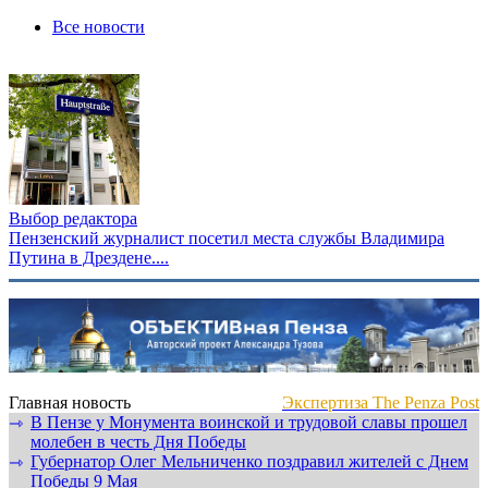
Все новости
Выбор редактора
Пензенский журналист посетил места службы Владимира
Путина в Дрездене....
Главная новость
Экспертиза The Penza Post
В Пензе у Монумента воинской и трудовой славы прошел
⇾
молебен в честь Дня Победы
Губернатор Олег Мельниченко поздравил жителей с Днем
⇾
Победы 9 Мая