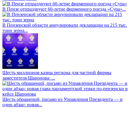
В Пензе отпразднуют 60-летие фирменного поезда «Сура»...
В Пензенской области аннулировали декларации на 215 тыс.
тонн зерна...
Шесть миллионов казны региона для частной фирмы
заместителя Шаронова: ...
Шесть обращений, письмо из Управления Президента — и
один абзац: новая...