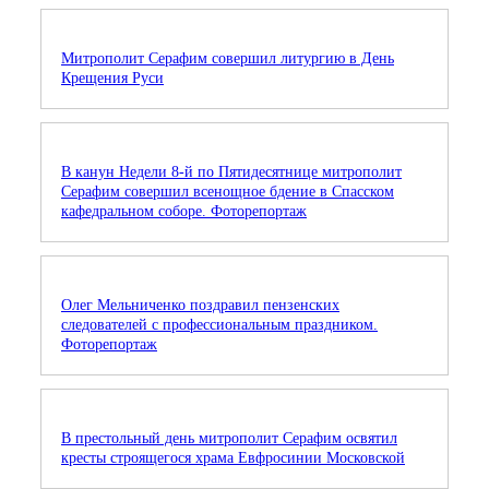
Митрополит Серафим совершил литургию в День
Крещения Руси
В канун Недели 8-й по Пятидесятнице митрополит
Серафим совершил всенощное бдение в Спасском
кафедральном соборе. Фоторепортаж
Олег Мельниченко поздравил пензенских
следователей с профессиональным праздником.
Фоторепортаж
В престольный день митрополит Серафим освятил
кресты строящегося храма Евфросинии Московской