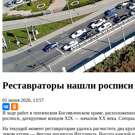
Реставраторы нашли росписи
01 июня 2026, 13:57
В ходе работ в пензенском Богоявленском храме, расположен
росписи, датируемые концом XIX — началом XX века. Специал
На текущий момент реставраторам удалось расчистить два кру
левом алтаре — фигура архангела Иегудиила. Высота каждой из