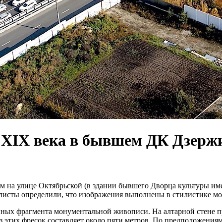
 XIX века в бывшем ДК Дзержи
ном на улице Октябрьской (в здании бывшего Дворца культуры 
исты определили, что изображения выполнены в стилистике мо
пных фрагмента монументальной живописи. На алтарной стене пр
 этих фресок составляет около пяти метров. По предположениям