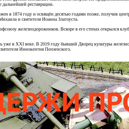
е дальнейшей реставрации.
ложен в 1874 году и освящён десятью годами позже, получив цен
ихаила и святителя Иоанна Златоуста.
профсоюзу железнодорожников. Вскоре в его стенах открылся кл
сь уже в XXI веке. В 2019 году бывший Дворец культуры желез
святителя Иннокентия Пензенского.