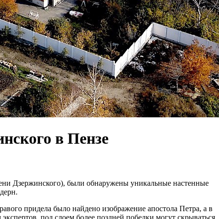
нского в Пензе
имени Дзержинского), были обнаружены уникальные настенные
дерн.
авого придела было найдено изображение апостола Петра, а в
 экспертов, под слоем более поздней побелки могут скрываться