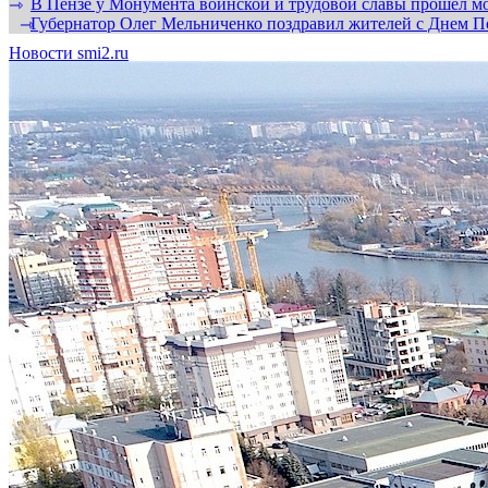
В Пензе у Монумента воинской и трудовой славы прошел мо
⇾
Губернатор Олег Мельниченко поздравил жителей с Днем П
⇾
Новости smi2.ru