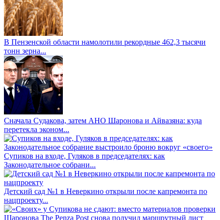
В Пензенской области намолотили рекордные 462,3 тысячи
тонн зерна...
Сначала Судакова, затем АНО Шаронова и Айвазяна: куда
перетекла эконом...
Супиков на входе, Гуляков в председателях: как
Законодательное собрани...
Детский сад №1 в Неверкино открыли после капремонта по
нацпроекту...