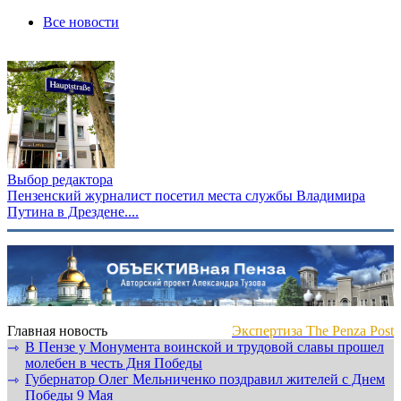
Все новости
Выбор редактора
Пензенский журналист посетил места службы Владимира
Путина в Дрездене....
Главная новость
Экспертиза The Penza Post
В Пензе у Монумента воинской и трудовой славы прошел
⇾
молебен в честь Дня Победы
Губернатор Олег Мельниченко поздравил жителей с Днем
⇾
Победы 9 Мая