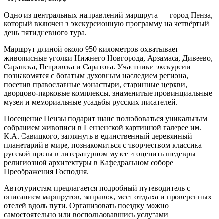
Одно из центральных направлений маршрута — город Пенза,
который включен в экскурсионную программу на четвёртый
день пятидневного тура.
Маршрут длиной около 950 километров охватывает
живописные уголки Нижнего Новгорода, Арзамаса, Дивеево,
Саранска, Петровска и Саратова. Участники экскурсии
познакомятся с богатым духовным наследием региона,
посетив православные монастыри, старинные церкви,
дворцово-парковые комплексы, знаменитые провинциальные
музеи и мемориальные усадьбы русских писателей.
Посещение Пензы подарит шанс полюбоваться уникальным
собранием живописи в Пензенской картинной галерее им.
К.А. Савицкого, заглянуть в единственный деревянный
планетарий в мире, познакомиться с творчеством классика
русской прозы в литературном музее и оценить шедевры
религиозной архитектуры в Кафедральном соборе
Преображения Господня.
Автотуристам предлагается подробный путеводитель с
описанием маршрутов, заправок, мест отдыха и проверенных
отелей вдоль пути. Организовать поездку можно
самостоятельно или воспользовавшись услугами