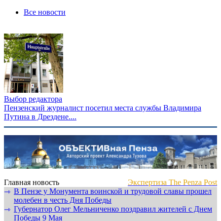
Все новости
Выбор редактора
Пензенский журналист посетил места службы Владимира
Путина в Дрездене....
Главная новость
Экспертиза The Penza Post
В Пензе у Монумента воинской и трудовой славы прошел
⇾
молебен в честь Дня Победы
Губернатор Олег Мельниченко поздравил жителей с Днем
⇾
Победы 9 Мая