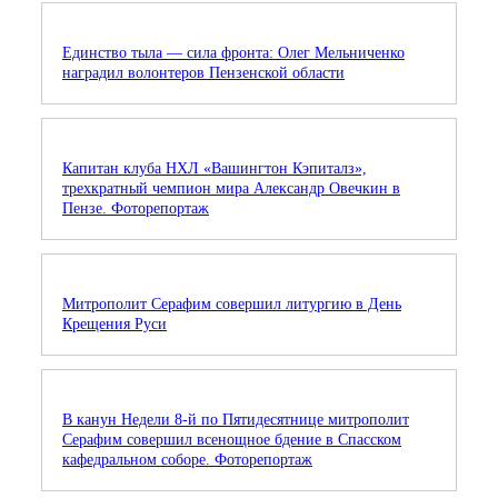
Единство тыла — сила фронта: Олег Мельниченко
наградил волонтеров Пензенской области
Капитан клуба НХЛ «Вашингтон Кэпиталз»,
трехкратный чемпион мира Александр Овечкин в
Пензе. Фоторепортаж
Митрополит Серафим совершил литургию в День
Крещения Руси
В канун Недели 8-й по Пятидесятнице митрополит
Серафим совершил всенощное бдение в Спасском
кафедральном соборе. Фоторепортаж