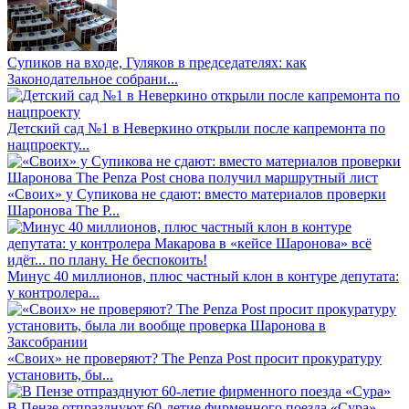
Супиков на входе, Гуляков в председателях: как
Законодательное собрани...
Детский сад №1 в Неверкино открыли после капремонта по
нацпроекту...
«Своих» у Супикова не сдают: вместо материалов проверки
Шаронова The P...
Минус 40 миллионов, плюс частный клон в контуре депутата:
у контролера...
«Своих» не проверяют? The Penza Post просит прокуратуру
установить, бы...
В Пензе отпразднуют 60-летие фирменного поезда «Сура»...