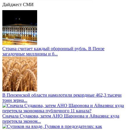
Дайджест СМИ
Страна считает каждый оборонный рубль. В Пензе
загадочные миллионы и б...
В Пензенской области намолотили рекордные 462,3 тысячи
тонн зерна...
Сначала Судакова, затем АНО Шаронова и Айвазяна: куда
перетекла эконом...