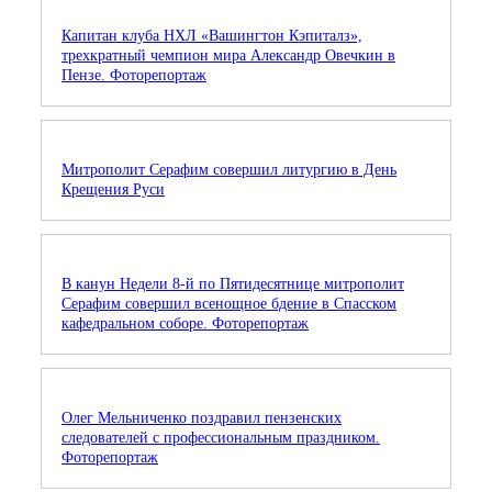
Капитан клуба НХЛ «Вашингтон Кэпиталз»,
трехкратный чемпион мира Александр Овечкин в
Пензе. Фоторепортаж
Митрополит Серафим совершил литургию в День
Крещения Руси
В канун Недели 8-й по Пятидесятнице митрополит
Серафим совершил всенощное бдение в Спасском
кафедральном соборе. Фоторепортаж
Олег Мельниченко поздравил пензенских
следователей с профессиональным праздником.
Фоторепортаж