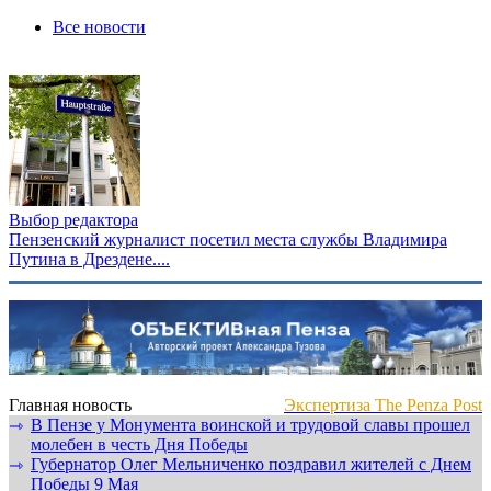
Все новости
Выбор редактора
Пензенский журналист посетил места службы Владимира
Путина в Дрездене....
Главная новость
Экспертиза The Penza Post
В Пензе у Монумента воинской и трудовой славы прошел
⇾
молебен в честь Дня Победы
Губернатор Олег Мельниченко поздравил жителей с Днем
⇾
Победы 9 Мая