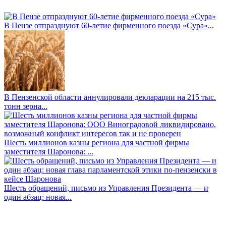
В Пензе отпразднуют 60-летие фирменного поезда «Сура»...
В Пензенской области аннулировали декларации на 215 тыс.
тонн зерна...
Шесть миллионов казны региона для частной фирмы
заместителя Шаронова: ...
Шесть обращений, письмо из Управления Президента — и
один абзац: новая...