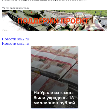
Фото: minobr.pnzreg.ru
Новости smi2.ru
Новости smi2.ru
На Урале из казны
были украдены 18
миллионов рублей