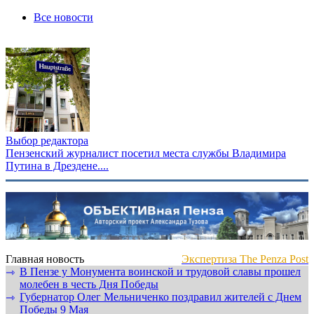
Все новости
Выбор редактора
Пензенский журналист посетил места службы Владимира
Путина в Дрездене....
Главная новость
Экспертиза The Penza Post
В Пензе у Монумента воинской и трудовой славы прошел
⇾
молебен в честь Дня Победы
Губернатор Олег Мельниченко поздравил жителей с Днем
⇾
Победы 9 Мая