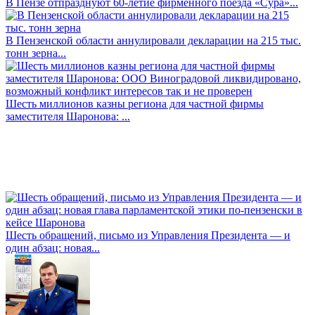
В Пензе отпразднуют 60-летие фирменного поезда «Сура»...
В Пензенской области аннулировали декларации на 215 тыс.
тонн зерна...
Шесть миллионов казны региона для частной фирмы
заместителя Шаронова: ...
Шесть обращений, письмо из Управления Президента — и
один абзац: новая...