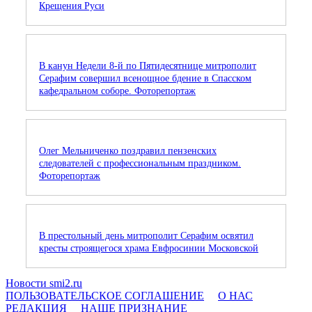
Крещения Руси
В канун Недели 8-й по Пятидесятнице митрополит
Серафим совершил всенощное бдение в Спасском
кафедральном соборе. Фоторепортаж
Олег Мельниченко поздравил пензенских
следователей с профессиональным праздником.
Фоторепортаж
В престольный день митрополит Серафим освятил
кресты строящегося храма Евфросинии Московской
Новости smi2.ru
ПОЛЬЗОВАТЕЛЬСКОЕ СОГЛАШЕНИЕ
О НАС
РЕДАКЦИЯ
НАШЕ ПРИЗНАНИЕ