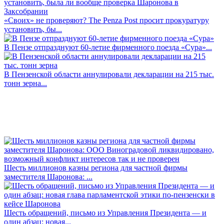
«Своих» не проверяют? The Penza Post просит прокуратуру
установить, бы...
В Пензе отпразднуют 60-летие фирменного поезда «Сура»...
В Пензенской области аннулировали декларации на 215 тыс.
тонн зерна...
Шесть миллионов казны региона для частной фирмы
заместителя Шаронова: ...
Шесть обращений, письмо из Управления Президента — и
один абзац: новая...