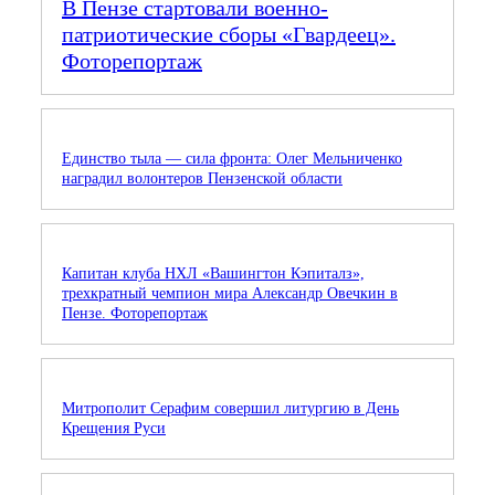
В Пензе стартовали военно-
патриотические сборы «Гвардеец».
Фоторепортаж
Единство тыла — сила фронта: Олег Мельниченко
наградил волонтеров Пензенской области
Капитан клуба НХЛ «Вашингтон Кэпиталз»,
трехкратный чемпион мира Александр Овечкин в
Пензе. Фоторепортаж
Митрополит Серафим совершил литургию в День
Крещения Руси