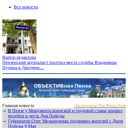
Все новости
Выбор редактора
Пензенский журналист посетил места службы Владимира
Путина в Дрездене....
Главная новость
Экспертиза The Penza Post
В Пензе у Монумента воинской и трудовой славы прошел
⇾
молебен в честь Дня Победы
Губернатор Олег Мельниченко поздравил жителей с Днем
⇾
Победы 9 Мая