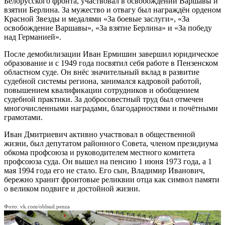
Белорусского фронта, участвовал в освобождении Варшавы и
взятии Берлина. За мужество и отвагу был награждён орденом
Красной Звезды и медалями «За боевые заслуги», «За
освобождение Варшавы», «За взятие Берлина» и «За победу
над Германией».
После демобилизации Иван Ермишин завершил юридическое
образование и с 1949 года посвятил себя работе в Пензенском
областном суде. Он внёс значительный вклад в развитие
судебной системы региона, занимался кадровой работой,
повышением квалификации сотрудников и обобщением
судебной практики. За добросовестный труд был отмечен
многочисленными наградами, благодарностями и почётными
грамотами.
Иван Дмитриевич активно участвовал в общественной
жизни, был депутатом районного Совета, членом президиума
обкома профсоюза и руководителем местного комитета
профсоюза суда. Он вышел на пенсию 1 июня 1973 года, а 1
мая 1994 года его не стало. Его сын, Владимир Иванович,
бережно хранит фронтовые реликвии отца как символ памяти
о великом подвиге и достойной жизни.
Фото: vk.com/oblsud.penza