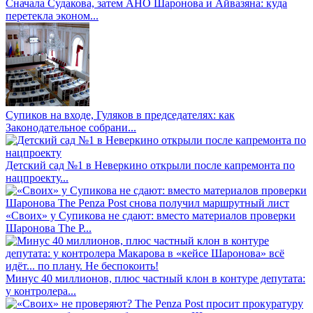
Сначала Судакова, затем АНО Шаронова и Айвазяна: куда
перетекла эконом...
Супиков на входе, Гуляков в председателях: как
Законодательное собрани...
Детский сад №1 в Неверкино открыли после капремонта по
нацпроекту...
«Своих» у Супикова не сдают: вместо материалов проверки
Шаронова The P...
Минус 40 миллионов, плюс частный клон в контуре депутата:
у контролера...