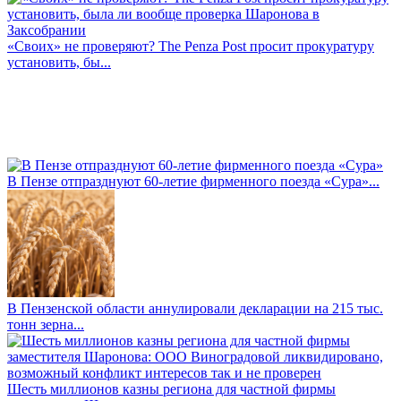
«Своих» не проверяют? The Penza Post просит прокуратуру
установить, бы...
В Пензе отпразднуют 60-летие фирменного поезда «Сура»...
В Пензенской области аннулировали декларации на 215 тыс.
тонн зерна...
Шесть миллионов казны региона для частной фирмы