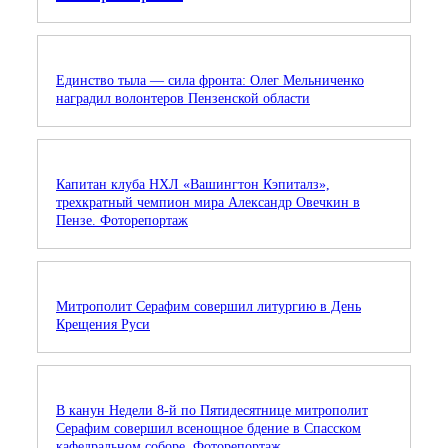
Единство тыла — сила фронта: Олег Мельниченко
наградил волонтеров Пензенской области
Капитан клуба НХЛ «Вашингтон Кэпиталз»,
трехкратный чемпион мира Александр Овечкин в
Пензе. Фоторепортаж
Митрополит Серафим совершил литургию в День
Крещения Руси
В канун Недели 8-й по Пятидесятнице митрополит
Серафим совершил всенощное бдение в Спасском
кафедральном соборе. Фоторепортаж