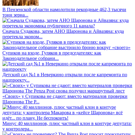
В Пензенской области намолотили рекордные 462,3 тысячи
тонн зерна...
Сначала Судакова, затем АНО Шаронова и Айвазяна: куда
перетекла эконом...
Супиков на входе, Гуляков в председателях: как
Законодательное собрани...
Детский сад №1 в Неверкино открыли после капремонта по
нацпроекту...
«Своих» у Супикова не сдают: вместо материалов проверки
Шаронова The P...
Минус 40 миллионов, плюс частный клон в контуре депутата:
у контролера...