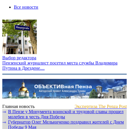
Все новости
Выбор редактора
Пензенский журналист посетил места службы Владимира
Путина в Дрездене....
Главная новость
Экспертиза The Penza Post
В Пензе у Монумента воинской и трудовой славы прошел
⇾
молебен в честь Дня Победы
Губернатор Олег Мельниченко поздравил жителей с Днем
⇾
Победы 9 Мая