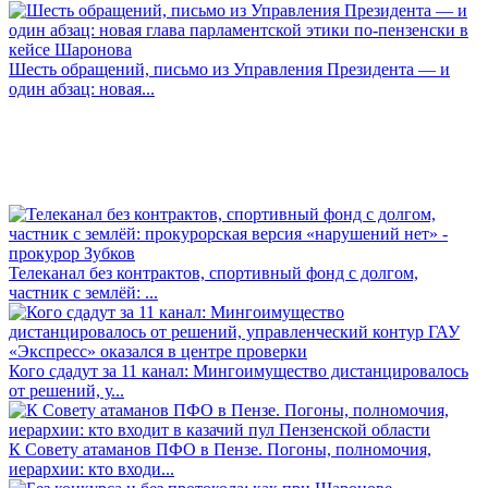
Шесть обращений, письмо из Управления Президента — и
один абзац: новая...
Телеканал без контрактов, спортивный фонд с долгом,
частник с землёй: ...
Кого сдадут за 11 канал: Мингоимущество дистанцировалось
от решений, у...
К Совету атаманов ПФО в Пензе. Погоны, полномочия,
иерархии: кто входи...