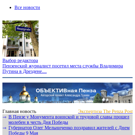
Все новости
Выбор редактора
Пензенский журналист посетил места службы Владимира
Путина в Дрездене....
Главная новость
Экспертиза The Penza Post
В Пензе у Монумента воинской и трудовой славы прошел
⇾
молебен в честь Дня Победы
Губернатор Олег Мельниченко поздравил жителей с Днем
⇾
Победы 9 Мая