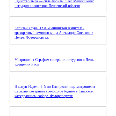
Единство тыла — сила фронта: Олег Мельниченко
наградил волонтеров Пензенской области
Капитан клуба НХЛ «Вашингтон Кэпиталз»,
трехкратный чемпион мира Александр Овечкин в
Пензе. Фоторепортаж
Митрополит Серафим совершил литургию в День
Крещения Руси
В канун Недели 8-й по Пятидесятнице митрополит
Серафим совершил всенощное бдение в Спасском
кафедральном соборе. Фоторепортаж