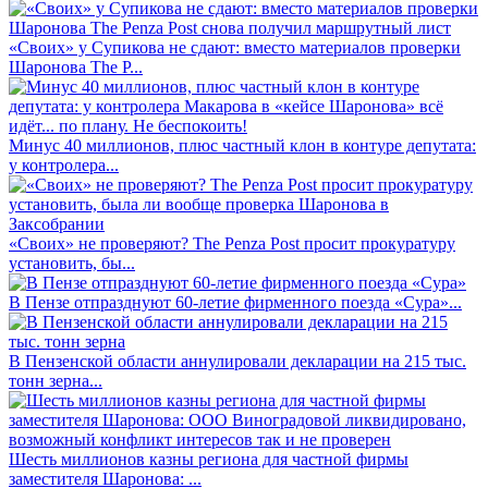
«Своих» у Супикова не сдают: вместо материалов проверки
Шаронова The P...
Минус 40 миллионов, плюс частный клон в контуре депутата:
у контролера...
«Своих» не проверяют? The Penza Post просит прокуратуру
установить, бы...
В Пензе отпразднуют 60-летие фирменного поезда «Сура»...
В Пензенской области аннулировали декларации на 215 тыс.
тонн зерна...
Шесть миллионов казны региона для частной фирмы
заместителя Шаронова: ...