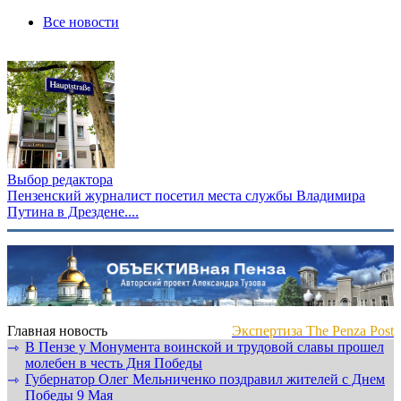
Все новости
Выбор редактора
Пензенский журналист посетил места службы Владимира
Путина в Дрездене....
Главная новость
Экспертиза The Penza Post
В Пензе у Монумента воинской и трудовой славы прошел
⇾
молебен в честь Дня Победы
Губернатор Олег Мельниченко поздравил жителей с Днем
⇾
Победы 9 Мая