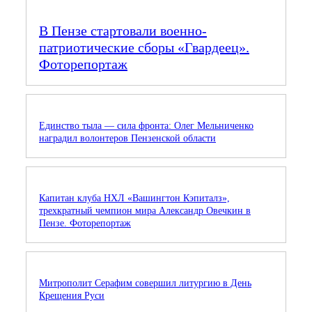
В Пензе стартовали военно-
патриотические сборы «Гвардеец».
Фоторепортаж
Единство тыла — сила фронта: Олег Мельниченко
наградил волонтеров Пензенской области
Капитан клуба НХЛ «Вашингтон Кэпиталз»,
трехкратный чемпион мира Александр Овечкин в
Пензе. Фоторепортаж
Митрополит Серафим совершил литургию в День
Крещения Руси