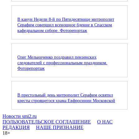
В канун Недели 8-й по Пятидесятнице митрополит
Серафим совершил всенощное бдение в Спасском
кафедральном соборе. Фоторепортаж
Олег Мельниченко поздравил пензенских
следователей с профессиональным праздником.
Фоторепортаж
В престольный день митрополит Серафим освятил
кресты строящегося храма Евфросинии Московской
Новости smi2.ru
ПОЛЬЗОВАТЕЛЬСКОЕ СОГЛАШЕНИЕ
О НАС
РЕДАКЦИЯ
НАШЕ ПРИЗНАНИЕ
18+