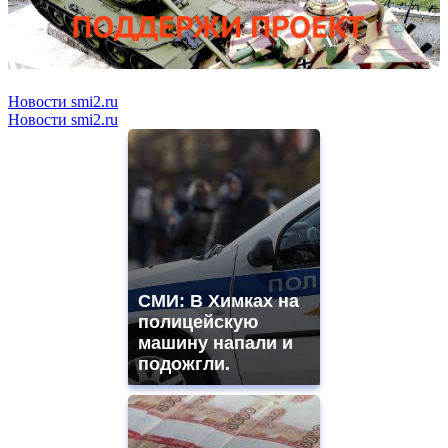
Новости smi2.ru
Новости smi2.ru
СМИ: В Химках на
полицейскую
машину напали и
подожгли.