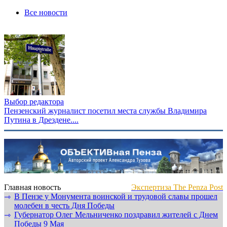
Все новости
Выбор редактора
Пензенский журналист посетил места службы Владимира
Путина в Дрездене....
Главная новость
Экспертиза The Penza Post
В Пензе у Монумента воинской и трудовой славы прошел
⇾
молебен в честь Дня Победы
Губернатор Олег Мельниченко поздравил жителей с Днем
⇾
Победы 9 Мая