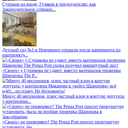
Супиков на входе, Гуляков в председателях: как
Законодательное собрани...
Детский сад №1 в Неверкино открыли после капремонта по
нацпроекту...
«Своих» у Супикова не сдают: вместо материалов проверки
Шаронова The P...
Минус 40 миллионов, плюс частный клон в контуре депутата:
у контролера...
«Своих» не проверяют? The Penza Post просит прокуратуру
установить, бы...