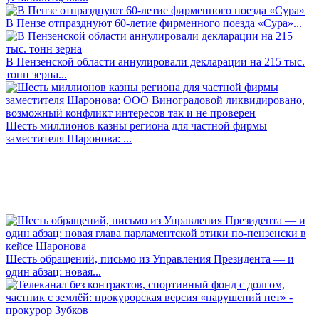
В Пензе отпразднуют 60-летие фирменного поезда «Сура»...
В Пензенской области аннулировали декларации на 215 тыс.
тонн зерна...
Шесть миллионов казны региона для частной фирмы
заместителя Шаронова: ...
Шесть обращений, письмо из Управления Президента — и
один абзац: новая...