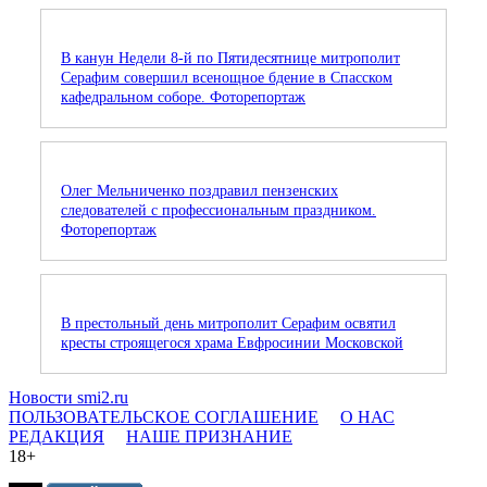
В канун Недели 8-й по Пятидесятнице митрополит
Серафим совершил всенощное бдение в Спасском
кафедральном соборе. Фоторепортаж
Олег Мельниченко поздравил пензенских
следователей с профессиональным праздником.
Фоторепортаж
В престольный день митрополит Серафим освятил
кресты строящегося храма Евфросинии Московской
Новости smi2.ru
ПОЛЬЗОВАТЕЛЬСКОЕ СОГЛАШЕНИЕ
О НАС
РЕДАКЦИЯ
НАШЕ ПРИЗНАНИЕ
18+