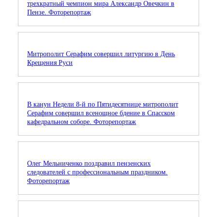
трехкратный чемпион мира Александр Овечкин в
Пензе. Фоторепортаж
Митрополит Серафим совершил литургию в День
Крещения Руси
В канун Недели 8-й по Пятидесятнице митрополит
Серафим совершил всенощное бдение в Спасском
кафедральном соборе. Фоторепортаж
Олег Мельниченко поздравил пензенских
следователей с профессиональным праздником.
Фоторепортаж