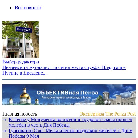
Все новости
Выбор редактора
Пензенский журналист посетил места службы Владимира
Путина в Дрездене....
Главная новость
Экспертиза The Penza Post
В Пензе у Монумента воинской и трудовой славы прошел
⇾
молебен в честь Дня Победы
Губернатор Олег Мельниченко поздравил жителей с Днем
⇾
Победы 9 Мая