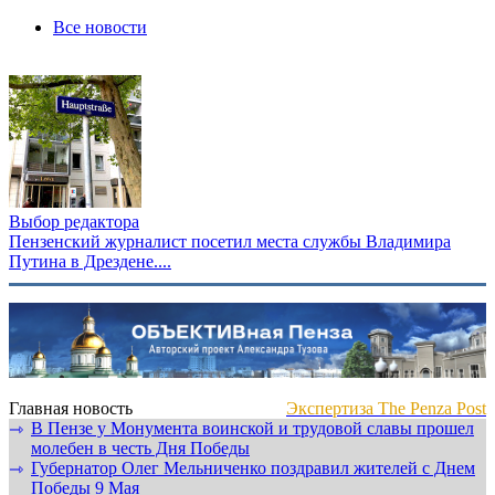
Все новости
Выбор редактора
Пензенский журналист посетил места службы Владимира
Путина в Дрездене....
Главная новость
Экспертиза The Penza Post
В Пензе у Монумента воинской и трудовой славы прошел
⇾
молебен в честь Дня Победы
Губернатор Олег Мельниченко поздравил жителей с Днем
⇾
Победы 9 Мая