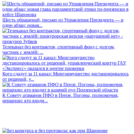
Шесть обращений, письмо из Управления Президента — и
один абзац: новая...
Телеканал без контрактов, спортивный фонд с долгом,
частник с землёй: ...
Кого сдадут за 11 канал: Мингоимущество дистанцировалось
от решений, у...
К Совету атаманов ПФО в Пензе. Погоны, полномочия,
иерархии: кто входи...