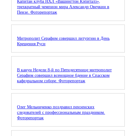
Капитан клуба НХЛ «Вашингтон Кэпиталз»,
трехкратный чемпион мира Александр Овечкин в
Пензе. Фоторепортаж
Митрополит Серафим совершил литургию в День
Крещения Руси
В канун Недели 8-й по Пятидесятнице митрополит
Серафим совершил всенощное бдение в Спасском
кафедральном соборе. Фоторепортаж
Олег Мельниченко поздравил пензенских
следователей с профессиональным праздником.
Фоторепортаж