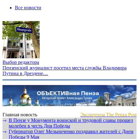
Все новости
Выбор редактора
Пензенский журналист посетил места службы Владимира
Путина в Дрездене....
Главная новость
Экспертиза The Penza Post
В Пензе у Монумента воинской и трудовой славы прошел
⇾
молебен в честь Дня Победы
Губернатор Олег Мельниченко поздравил жителей с Днем
⇾
Победы 9 Мая