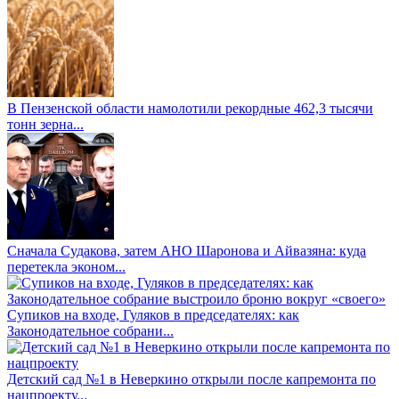
В Пензенской области намолотили рекордные 462,3 тысячи
тонн зерна...
Сначала Судакова, затем АНО Шаронова и Айвазяна: куда
перетекла эконом...
Супиков на входе, Гуляков в председателях: как
Законодательное собрани...
Детский сад №1 в Неверкино открыли после капремонта по
нацпроекту...