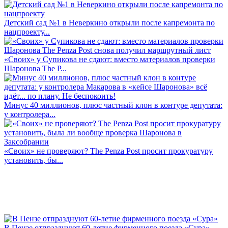
Детский сад №1 в Неверкино открыли после капремонта по
нацпроекту...
«Своих» у Супикова не сдают: вместо материалов проверки
Шаронова The P...
Минус 40 миллионов, плюс частный клон в контуре депутата:
у контролера...
«Своих» не проверяют? The Penza Post просит прокуратуру
установить, бы...
В Пензе отпразднуют 60-летие фирменного поезда «Сура»...