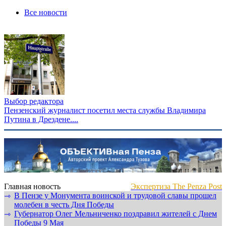
Все новости
Выбор редактора
Пензенский журналист посетил места службы Владимира
Путина в Дрездене....
Главная новость
Экспертиза The Penza Post
В Пензе у Монумента воинской и трудовой славы прошел
⇾
молебен в честь Дня Победы
Губернатор Олег Мельниченко поздравил жителей с Днем
⇾
Победы 9 Мая