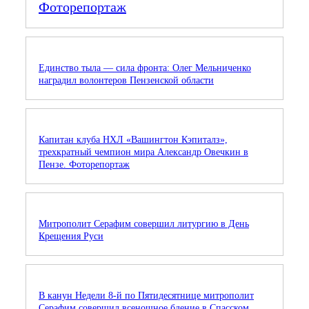
Фоторепортаж
Единство тыла — сила фронта: Олег Мельниченко
наградил волонтеров Пензенской области
Капитан клуба НХЛ «Вашингтон Кэпиталз»,
трехкратный чемпион мира Александр Овечкин в
Пензе. Фоторепортаж
Митрополит Серафим совершил литургию в День
Крещения Руси
В канун Недели 8-й по Пятидесятнице митрополит
Серафим совершил всенощное бдение в Спасском