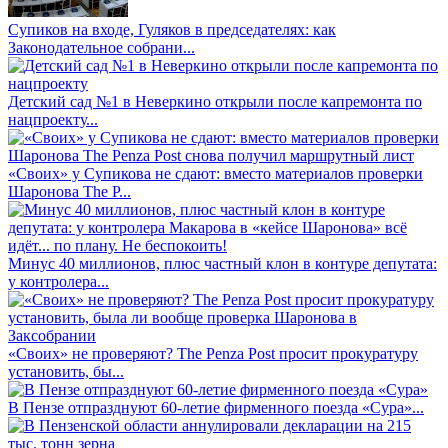
Супиков на входе, Гуляков в председателях: как
Законодательное собрани...
Детский сад №1 в Неверкино открыли после капремонта по
нацпроекту...
«Своих» у Супикова не сдают: вместо материалов проверки
Шаронова The P...
Минус 40 миллионов, плюс частный клон в контуре депутата:
у контролера...
«Своих» не проверяют? The Penza Post просит прокуратуру
установить, бы...
В Пензе отпразднуют 60-летие фирменного поезда «Сура»...