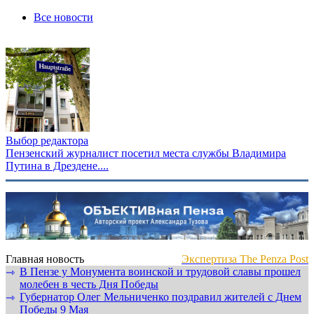
Все новости
Выбор редактора
Пензенский журналист посетил места службы Владимира
Путина в Дрездене....
Главная новость
Экспертиза The Penza Post
В Пензе у Монумента воинской и трудовой славы прошел
⇾
молебен в честь Дня Победы
Губернатор Олег Мельниченко поздравил жителей с Днем
⇾
Победы 9 Мая