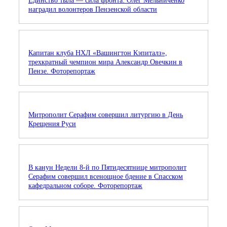
Единство тыла — сила фронта: Олег Мельниченко
наградил волонтеров Пензенской области
Капитан клуба НХЛ «Вашингтон Кэпиталз»,
трехкратный чемпион мира Александр Овечкин в
Пензе. Фоторепортаж
Митрополит Серафим совершил литургию в День
Крещения Руси
В канун Недели 8-й по Пятидесятнице митрополит
Серафим совершил всенощное бдение в Спасском
кафедральном соборе. Фоторепортаж