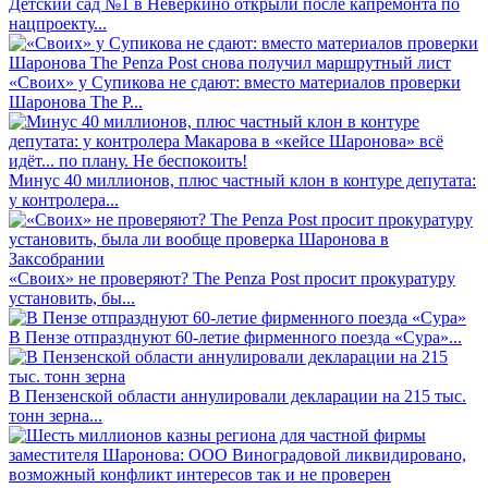
Детский сад №1 в Неверкино открыли после капремонта по
нацпроекту...
«Своих» у Супикова не сдают: вместо материалов проверки
Шаронова The P...
Минус 40 миллионов, плюс частный клон в контуре депутата:
у контролера...
«Своих» не проверяют? The Penza Post просит прокуратуру
установить, бы...
В Пензе отпразднуют 60-летие фирменного поезда «Сура»...
В Пензенской области аннулировали декларации на 215 тыс.
тонн зерна...