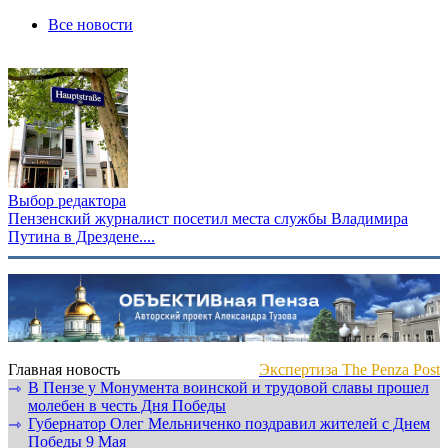
Все новости
Выбор редактора
Пензенский журналист посетил места службы Владимира
Путина в Дрездене....
Главная новость
Экспертиза The Penza Post
В Пензе у Монумента воинской и трудовой славы прошел
⇾
молебен в честь Дня Победы
Губернатор Олег Мельниченко поздравил жителей с Днем
⇾
Победы 9 Мая