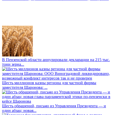
В Пензенской области аннулировали декларации на 215 тыс.
тонн зерна...
Шесть миллионов казны региона для частной фирмы
заместителя Шаронова: ...
Шесть обращений, письмо из Управления Президента — и
один абзац: новая...