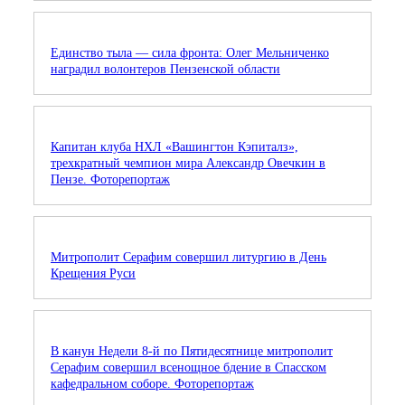
Единство тыла — сила фронта: Олег Мельниченко
наградил волонтеров Пензенской области
Капитан клуба НХЛ «Вашингтон Кэпиталз»,
трехкратный чемпион мира Александр Овечкин в
Пензе. Фоторепортаж
Митрополит Серафим совершил литургию в День
Крещения Руси
В канун Недели 8-й по Пятидесятнице митрополит
Серафим совершил всенощное бдение в Спасском
кафедральном соборе. Фоторепортаж