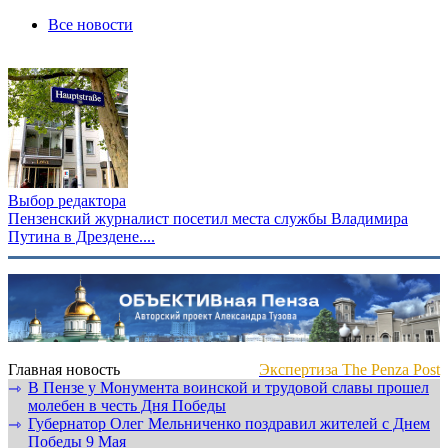
Все новости
Выбор редактора
Пензенский журналист посетил места службы Владимира
Путина в Дрездене....
Главная новость
Экспертиза The Penza Post
В Пензе у Монумента воинской и трудовой славы прошел
⇾
молебен в честь Дня Победы
Губернатор Олег Мельниченко поздравил жителей с Днем
⇾
Победы 9 Мая