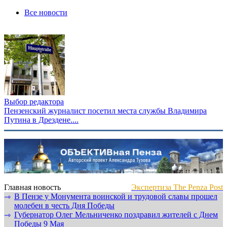
Все новости
Выбор редактора
Пензенский журналист посетил места службы Владимира
Путина в Дрездене....
Главная новость
Экспертиза The Penza Post
В Пензе у Монумента воинской и трудовой славы прошел
⇾
молебен в честь Дня Победы
Губернатор Олег Мельниченко поздравил жителей с Днем
⇾
Победы 9 Мая