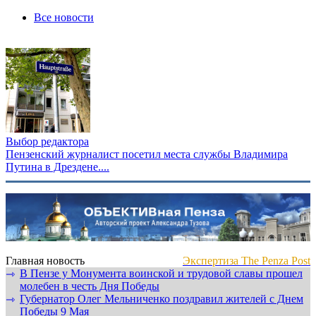
Все новости
Выбор редактора
Пензенский журналист посетил места службы Владимира
Путина в Дрездене....
Главная новость
Экспертиза The Penza Post
В Пензе у Монумента воинской и трудовой славы прошел
⇾
молебен в честь Дня Победы
Губернатор Олег Мельниченко поздравил жителей с Днем
⇾
Победы 9 Мая