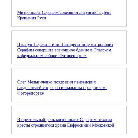
Митрополит Серафим совершил литургию в День
Крещения Руси
В канун Недели 8-й по Пятидесятнице митрополит
Серафим совершил всенощное бдение в Спасском
кафедральном соборе. Фоторепортаж
Олег Мельниченко поздравил пензенских
следователей с профессиональным праздником.
Фоторепортаж
В престольный день митрополит Серафим освятил
кресты строящегося храма Евфросинии Московской