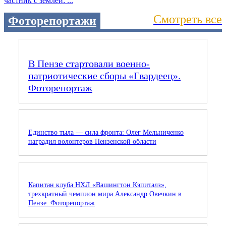
частник с землёй: ...
Смотреть все
Фоторепортажи
В Пензе стартовали военно-
патриотические сборы «Гвардеец».
Фоторепортаж
Единство тыла — сила фронта: Олег Мельниченко
наградил волонтеров Пензенской области
Капитан клуба НХЛ «Вашингтон Кэпиталз»,
трехкратный чемпион мира Александр Овечкин в
Пензе. Фоторепортаж